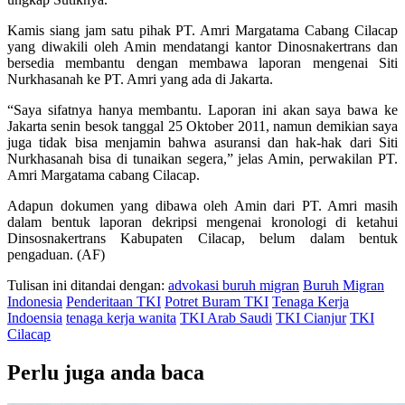
Kamis siang jam satu pihak PT. Amri Margatama Cabang Cilacap
yang diwakili oleh Amin mendatangi kantor Dinosnakertrans dan
bersedia membantu dengan membawa laporan mengenai Siti
Nurkhasanah ke PT. Amri yang ada di Jakarta.
“Saya sifatnya hanya membantu. Laporan ini akan saya bawa ke
Jakarta senin besok tanggal 25 Oktober 2011, namun demikian saya
juga tidak bisa menjamin bahwa asuransi dan hak-hak dari Siti
Nurkhasanah bisa di tunaikan segera,” jelas Amin, perwakilan PT.
Amri Margatama cabang Cilacap.
Adapun dokumen yang dibawa oleh Amin dari PT. Amri masih
dalam bentuk laporan dekripsi mengenai kronologi di ketahui
Dinsosnakertrans Kabupaten Cilacap, belum dalam bentuk
pengaduan. (AF)
Tulisan ini ditandai dengan:
advokasi buruh migran
Buruh Migran
Indonesia
Penderitaan TKI
Potret Buram TKI
Tenaga Kerja
Indoensia
tenaga kerja wanita
TKI Arab Saudi
TKI Cianjur
TKI
Cilacap
Perlu juga anda baca