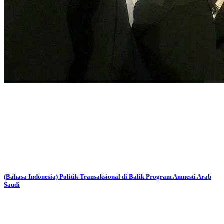
(Bahasa Indonesia) Politik Transaksional di Balik Program Amnesti Arab
Saudi