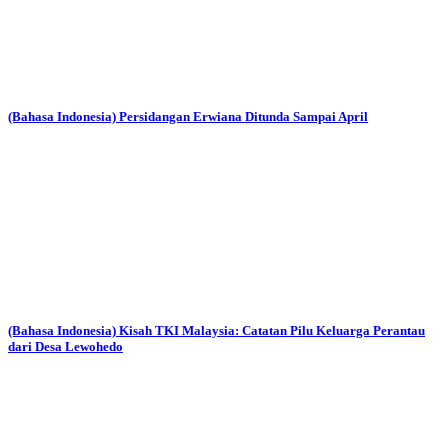
(Bahasa Indonesia) Persidangan Erwiana Ditunda Sampai April
(Bahasa Indonesia) Kisah TKI Malaysia: Catatan Pilu Keluarga Perantau
dari Desa Lewohedo