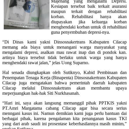
Majenang yang mengalami Depresi.
Kesiapan tersebut baik terkait asuransi
maupun terkait dengan rehabilitasi
korban. Rehabilitasi hanya akan
diupayakan jika keluarga korban
menghendaki korban untuk di rehabilitasi
guna penyembuhan depresi-nya.
“Di Dinas kami yakni Dinsosnakertrans Kabupaten Cilacap
memang ada biaya untuk menangani warga masyarakat yang
mengalami depresi, asalkan mau rawat inap dan di pondok kan.
artinya biaya tersebut tidak berlaku untuk warga yang hanya
menghendaki rawat jalan,” jelas Uong Suparno.
Hal senada diungkapkan oleh Sutiknyo, Kabid Pembinaan dan
Penempatan Tenaga Kerja (Binapenta) Dinsosnakertrans Kabupaten
Cilacap juga mengatakan bahwa pemerintah daerah kabupaten
Cilacap melalui Dinsosnaketrans akan membantu upaya
meperjuangkan hak-hak Siti Nurkhasanah.
“Hari ini, saya akan langsung memanggil pihak PPTKIS yakni
PT.Amri Margatama cabang Cilacap agar bisa secara serius
menngani kasus ini. Namun demikian kami juga perlu bantuan dai
berbagai pihak, karena pengalaman kita penanganan kasus TKI
yang dari arab saudi ini prosentase keberhasilannya masih minim,”
ungkap Sutiknya.