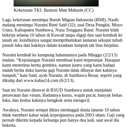
Kekerasan TKI. Ilustrasi Matt Mahurin (CC)
Lagi, kekerasan menimpa Buruh Migran Indonesia (BMI). Nasib
malang menimpa Nuraini Binti Said (32), asal Desa Pungkit, Moyo
Utara, Kabupaten Sumbawa, Nusa Tenggara Barat. Nuraini telah
bekerja selama 10 tahun di Kuwait tanpa digaji dan saat kembali ke
tanah air, kondisinya sangat memprihatinkan lantaran sekujur tubuh
punuh luka dan kakinya dalam keadaan lumpuh tak bisa berjalan.
Nuraini kembali ke kampung halamannya pada Minggu (2/2/13)
malam. “Kepulangan Nuraini membuat kami terperanjat. Harapan
kami menerima berita gembira, namun justru yang kami hadapi
malah berita duka karena gaji Nuraini tidak dibayar dan kakinya
lumpuh,” kata Said, ayah Nuraini, di Sumbawa Besar, seperti yang
dikutip dari www.kabar24.com (6/2/13).
Saat ini Nuraini dirawat di RSUD Sumbawa untuk menjalani
perawatan dan visum. Badannya kurus, wajah pucat, banyak bekas
luka, dan kedua kakinya bengkok serta mengecil.
Awalnya, Nuraini sempat dikira meninggal dunia lataran 10 tahun
tidak memberi kabar sejak kepergiannya pada 2003 silam. Gaji yang
pernah dikirim kepada keluarga pun hanya dua kali, saat awal dia
bekerja.