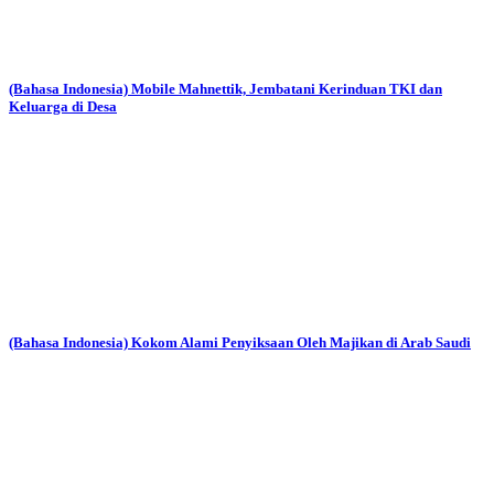
(Bahasa Indonesia) Mobile Mahnettik, Jembatani Kerinduan TKI dan
Keluarga di Desa
(Bahasa Indonesia) Kokom Alami Penyiksaan Oleh Majikan di Arab Saudi