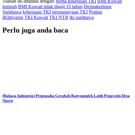
Tulisan ini ditandai dengan:
berita kekerasan TKI
BMI Kuwait
lumpuh
BMI Kuwait tidak digaji 10 tahun
Depnakertrans
Sumbawa
kekerasan TKI
penganiayaan TKI
Pratina
IKhtiyarini
TKI Kuwait
TKI NTB
tki sumbawa
Perlu juga anda baca
(Bahasa Indonesia) Pengusaha Gerabah Banyumulek Latih Pengrajin Desa
Ngeru