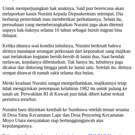
Untuk memperjuangkan hak anaknya, Said pun berencana akan
melaporkan kasus Nuraini kepada Depnakertrans setempat. Dia
berharap pemerintah mau memberikan perhatiannya. Selain itu,
perusahaan yang memeberangkatkan Nuraini juga akan ditemui
supaya hak-haknya selama 10 tahun sebagai buruh migran bisa
didapat.
Ketika ditanya soal kondisi tubuhnya, Nuraini berkisah bahwa
dirinya mandapat serangan perkosaan dari keponakan sang majikan
saat melakukan kegiatan bersih-bersih di lantai dua. Saat hendak
melawan, kepalanya dibenturkan. Tak hanya itu, tubuhnya juga
dicakar dan didorong hingga jatuh ke lantai satu. Setelah itu, dirinya
sempat dirawat di rumah sakit selama dua bulan.
Meski keadaan Nuraini sangat memprihatinkan, majikannya tetap
tidak mengizinkan perempuan kelahiran 1982 itu untuk pulang ke
tanah air. Perwakilan RI di Kuwait pun tidak diberi kabar terkait
peristiwa tersebut.
Nuraini baru diizinkan kembali ke Sumbawa setelah teman sesama
di Desa Simu Kecamatan Lape dan Desa Penyaring Kecamatan
Moyo Utara menyatakan siap bertanggungjawab atas
kepulangannya.