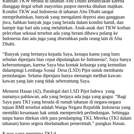
Ratusan TKW berada di tahanan Abu Dhabi kebanyakan karena
dianggap ilegal sebab mayoritas paspor mereka ditahan majikan.
Kondisi TKW asal Indonesia di tahanan Abu Dhabi sangat
memprihatinkan, banyak yang mengalami depresi atau gangguan
jiwa, bahkan banyak juga yang berada dalam kondisi hamil, dan
hampir tiap hari ada yang melahirkan. Anak-anak dari TKW korban
pelecehan seksual tersebut ada yang berani dibawa pulang ke
Indonesia dan ada juga yang diserahkan pada orang lain di Abu
Dhabi.
“Banyak yang bertanya kepada Saya, kenapa kamu yang baru
sebulan dipenjara bias cepat dipulangkan ke Indonesia?, Saya hanya
keberuntungan, karena Saya bisa kontak keluarga yang kemudian
didampingi Lembaga Sosial Desa (LSD) Pijot untuk membantu
pemulangan. Selama dipenjara hanya menangis melihat kawan-
kawan yang lain yang tidak seberuntung Saya.
Menurut Hasan (42), Paralegal dari LSD Pijot bahwa yang
namanya pahlawan, ada yang berjaya ada juga yang gugur. “Bagi
Saya para TKI yang berada di rumah tahanan di negara-negara
tujuan BMI tersebut adalah Warga Negara Republik Indonesia yang
memiliki kesamaan hak untuk memperoleh perlindungan. Sehingga
tanpa harus ditekan oleh para pendamping TKI, Mereka (TKI dalam
tahanan) harus segera diselamatkan pemerintah.” pungkas Hasan.
Kasus yang menimpa TKI d