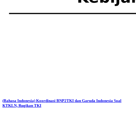
(Bahasa Indonesia) Koordinasi BNP2TKI dan Garuda Indonesia Soal
KTKLN, Rugikan TKI