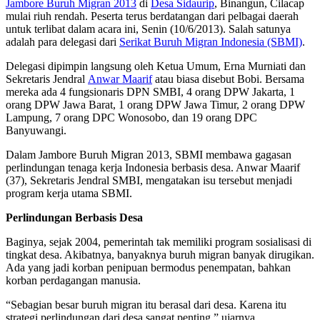
Jambore Buruh Migran 2013
di
Desa Sidaurip
, Binangun, Cilacap
mulai riuh rendah. Peserta terus berdatangan dari pelbagai daerah
untuk terlibat dalam acara ini, Senin (10/6/2013). Salah satunya
adalah para delegasi dari
Serikat Buruh Migran Indonesia (SBMI)
.
Delegasi dipimpin langsung oleh Ketua Umum, Erna Murniati dan
Sekretaris Jendral
Anwar Maarif
atau biasa disebut Bobi. Bersama
mereka ada 4 fungsionaris DPN SMBI, 4 orang DPW Jakarta, 1
orang DPW Jawa Barat, 1 orang DPW Jawa Timur, 2 orang DPW
Lampung, 7 orang DPC Wonosobo, dan 19 orang DPC
Banyuwangi.
Dalam Jambore Buruh Migran 2013, SBMI membawa gagasan
perlindungan tenaga kerja Indonesia berbasis desa. Anwar Maarif
(37), Sekretaris Jendral SMBI, mengatakan isu tersebut menjadi
program kerja utama SBMI.
Perlindungan Berbasis Desa
Baginya, sejak 2004, pemerintah tak memiliki program sosialisasi di
tingkat desa. Akibatnya, banyaknya buruh migran banyak dirugikan.
Ada yang jadi korban penipuan bermodus penempatan, bahkan
korban perdagangan manusia.
“Sebagian besar buruh migran itu berasal dari desa. Karena itu
strategi perlindungan dari desa sangat penting,” ujarnya