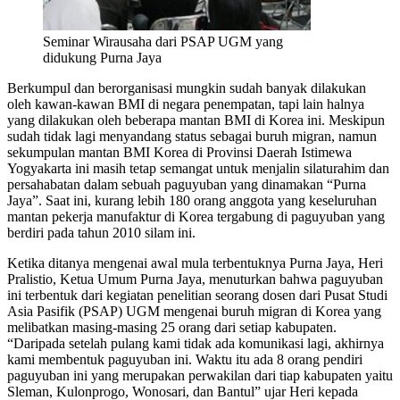
Seminar Wirausaha dari PSAP UGM yang
didukung Purna Jaya
Berkumpul dan berorganisasi mungkin sudah banyak dilakukan
oleh kawan-kawan BMI di negara penempatan, tapi lain halnya
yang dilakukan oleh beberapa mantan BMI di Korea ini. Meskipun
sudah tidak lagi menyandang status sebagai buruh migran, namun
sekumpulan mantan BMI Korea di Provinsi Daerah Istimewa
Yogyakarta ini masih tetap semangat untuk menjalin silaturahim dan
persahabatan dalam sebuah paguyuban yang dinamakan “Purna
Jaya”. Saat ini, kurang lebih 180 orang anggota yang keseluruhan
mantan pekerja manufaktur di Korea tergabung di paguyuban yang
berdiri pada tahun 2010 silam ini.
Ketika ditanya mengenai awal mula terbentuknya Purna Jaya, Heri
Pralistio, Ketua Umum Purna Jaya, menuturkan bahwa paguyuban
ini terbentuk dari kegiatan penelitian seorang dosen dari Pusat Studi
Asia Pasifik (PSAP) UGM mengenai buruh migran di Korea yang
melibatkan masing-masing 25 orang dari setiap kabupaten.
“Daripada setelah pulang kami tidak ada komunikasi lagi, akhirnya
kami membentuk paguyuban ini. Waktu itu ada 8 orang pendiri
paguyuban ini yang merupakan perwakilan dari tiap kabupaten yaitu
Sleman, Kulonprogo, Wonosari, dan Bantul” ujar Heri kepada