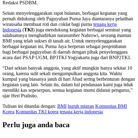
Redaksi PSDBM.
Selain menyelenggarakan rapat bulanan, berbagai kegiatan yang
pernah didukung oleh Paguyuban Purna Jaya diantaranya pelatihan
wirausaha membuat roti dan coklat bagi purna
tenaga kerja
Indonesia
(
TKI
) juga mendukung kegiatan berbagai seminar yang
salahsatunya menghadirkan narasumber Nahrowi, seorang mantan
BMI yang telah sukses di tanah air. Untuk menyelenggarakan
berbagai kegiatan ini, Purna Jaya berperan sebagai penjembatan
bagi berbagai paguyuban di daerah dengan pihak penyelenggara
acara dari PSAP UGM, BP3TKI Yogyakarta juga dari BNP2TKI.
“Dari sekian banyak anggota, yang aktif mungkin hanya sekitar 10
orang, karena sulit sekali mengumpulkan anggota kita. Waktu
kumpul yang biasanya jatuh di hari Ahad sering berbenturan dengan
kegiatan yang lain. Selain itu, dalam hal pendanaan kami juga tidak
memiliki kas sepeserpun, semua kegiatan murni didanai pengurus,”
ujar Heri Pralistio.
Tulisan ini ditandai dengan:
BMI
buruh migran
Komunitas BMI
Korea
Komunitas TKI korea
tenaga kerja indonesia
Perlu juga anda baca