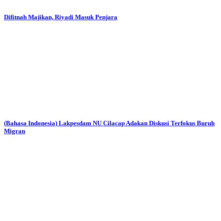
Difitnah Majikan, Riyadi Masuk Penjara
(Bahasa Indonesia) Lakpesdam NU Cilacap Adakan Diskusi Terfokus Buruh
Migran