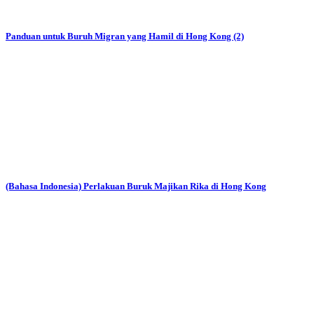
Panduan untuk Buruh Migran yang Hamil di Hong Kong (2)
(Bahasa Indonesia) Perlakuan Buruk Majikan Rika di Hong Kong