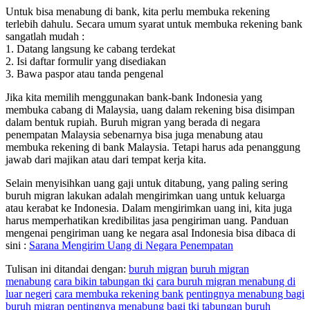
Untuk bisa menabung di bank, kita perlu membuka rekening
terlebih dahulu. Secara umum syarat untuk membuka rekening bank
sangatlah mudah :
1. Datang langsung ke cabang terdekat
2. Isi daftar formulir yang disediakan
3. Bawa paspor atau tanda pengenal
Jika kita memilih menggunakan bank-bank Indonesia yang
membuka cabang di Malaysia, uang dalam rekening bisa disimpan
dalam bentuk rupiah. Buruh migran yang berada di negara
penempatan Malaysia sebenarnya bisa juga menabung atau
membuka rekening di bank Malaysia. Tetapi harus ada penanggung
jawab dari majikan atau dari tempat kerja kita.
Selain menyisihkan uang gaji untuk ditabung, yang paling sering
buruh migran lakukan adalah mengirimkan uang untuk keluarga
atau kerabat ke Indonesia. Dalam mengirimkan uang ini, kita juga
harus memperhatikan kredibilitas jasa pengiriman uang. Panduan
mengenai pengiriman uang ke negara asal Indonesia bisa dibaca di
sini :
Sarana Mengirim Uang di Negara Penempatan
Tulisan ini ditandai dengan:
buruh migran
buruh migran
menabung
cara bikin tabungan tki
cara buruh migran menabung di
luar negeri
cara membuka rekening bank
pentingnya menabung bagi
buruh migran
pentingnya menabung bagi tki
tabungan buruh