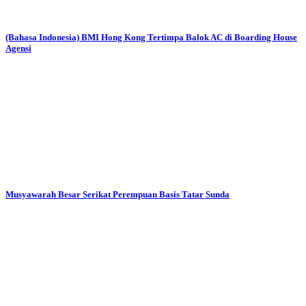
(Bahasa Indonesia) BMI Hong Kong Tertimpa Balok AC di Boarding House
Agensi
Musyawarah Besar Serikat Perempuan Basis Tatar Sunda