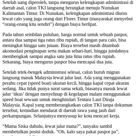
Setelah uang diperoleh, tanpa mengurus kelengkapan administrasi di
daerah asal, calon TKI langsung berangkat menuju Nunukan
Kalimantan Timur. Di Nunukan, kelengkapan administrasi diurus
lewat calo yang juga orang dari Flores Timur (masyarakat menyebut
“orang-orang kita sendiri”) dengan biaya berlipat.
Pada tahun sembilan puluhan, harga normal untuk sebuah paspor,
antara dua sampai tiga ratus ribu rupiah, di tangan para calo, bisa
meningkat hingga satu jutaan. Biaya tersebut masih ditambah
akomodasi penginapan serta makan sehari-hari, hingga jumlahnya
membengkak sampai angka satu juta lima ratus ribu rupiah.
Sekarang, biaya mengurus paspor bisa mencapai dua juta.
Setelah tetek-bengek administrasi selesai, calon buruh migran
langsung masuk Malaysia lewat jalur laut. Ada yang menggunakan
perahu cepat (speed boat) ukuran kecil, hingga kapal cepat ukuran
sedang. Jika tidak punya surat sama sekali, biasanya masuk lewat
jalur ‘tikus’ dengan menyelinap di kegelapan malam menggunakan
speed boat sewaan untuk menghindari Tentara Laut Diraja
Malaysia. Kapal yang memberangkatkan calon TKI tanpa dokuman
tersebut, kemudian mendarat di daerah rawa yang jauh dari
perkampungan. Selanjutnya menyusup ke kota mencari kerja.
“Mama Siska dahulu, lewat jalur mana?”, tanyaku sambil
membetulkan posisi duduk. “Oh, kalo saya pakai paspor pa”,