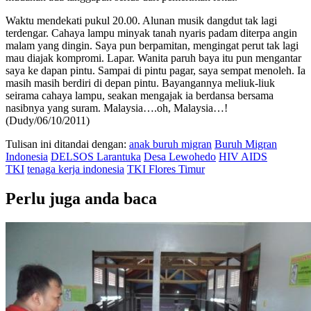
Waktu mendekati pukul 20.00. Alunan musik dangdut tak lagi
terdengar. Cahaya lampu minyak tanah nyaris padam diterpa angin
malam yang dingin. Saya pun berpamitan, mengingat perut tak lagi
mau diajak kompromi. Lapar. Wanita paruh baya itu pun mengantar
saya ke dapan pintu. Sampai di pintu pagar, saya sempat menoleh. Ia
masih masih berdiri di depan pintu. Bayangannya meliuk-liuk
seirama cahaya lampu, seakan mengajak ia berdansa bersama
nasibnya yang suram. Malaysia….oh, Malaysia…!
(Dudy/06/10/2011)
Tulisan ini ditandai dengan:
anak buruh migran
Buruh Migran
Indonesia
DELSOS Larantuka
Desa Lewohedo
HIV AIDS
TKI
tenaga kerja indonesia
TKI Flores Timur
Perlu juga anda baca