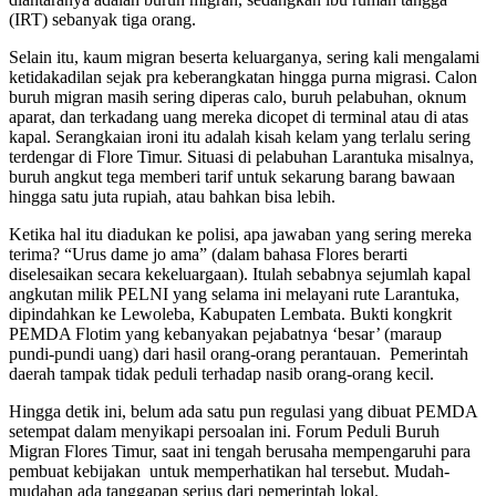
(IRT) sebanyak tiga orang.
Selain itu, kaum migran beserta keluarganya, sering kali mengalami
ketidakadilan sejak pra keberangkatan hingga purna migrasi. Calon
buruh migran masih sering diperas calo, buruh pelabuhan, oknum
aparat, dan terkadang uang mereka dicopet di terminal atau di atas
kapal. Serangkaian ironi itu adalah kisah kelam yang terlalu sering
terdengar di Flore Timur. Situasi di pelabuhan Larantuka misalnya,
buruh angkut tega memberi tarif untuk sekarung barang bawaan
hingga satu juta rupiah, atau bahkan bisa lebih.
Ketika hal itu diadukan ke polisi, apa jawaban yang sering mereka
terima? “Urus dame jo ama” (dalam bahasa Flores berarti
diselesaikan secara kekeluargaan). Itulah sebabnya sejumlah kapal
angkutan milik PELNI yang selama ini melayani rute Larantuka,
dipindahkan ke Lewoleba, Kabupaten Lembata. Bukti kongkrit
PEMDA Flotim yang kebanyakan pejabatnya ‘besar’ (maraup
pundi-pundi uang) dari hasil orang-orang perantauan. Pemerintah
daerah tampak tidak peduli terhadap nasib orang-orang kecil.
Hingga detik ini, belum ada satu pun regulasi yang dibuat PEMDA
setempat dalam menyikapi persoalan ini. Forum Peduli Buruh
Migran Flores Timur, saat ini tengah berusaha mempengaruhi para
pembuat kebijakan untuk memperhatikan hal tersebut. Mudah-
mudahan ada tanggapan serius dari pemerintah lokal.