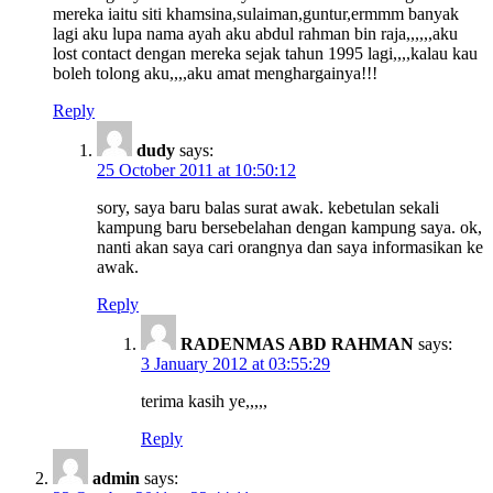
mereka iaitu siti khamsina,sulaiman,guntur,ermmm banyak
lagi aku lupa nama ayah aku abdul rahman bin raja,,,,,,aku
lost contact dengan mereka sejak tahun 1995 lagi,,,,kalau kau
boleh tolong aku,,,,aku amat menghargainya!!!
Reply
dudy
says:
25 October 2011 at 10:50:12
sory, saya baru balas surat awak. kebetulan sekali
kampung baru bersebelahan dengan kampung saya. ok,
nanti akan saya cari orangnya dan saya informasikan ke
awak.
Reply
RADENMAS ABD RAHMAN
says:
3 January 2012 at 03:55:29
terima kasih ye,,,,,
Reply
admin
says: