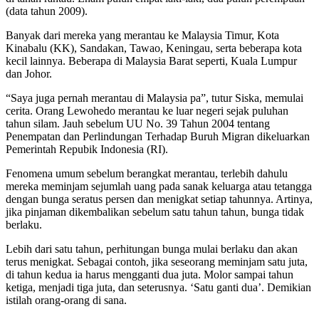
(data tahun 2009).
Banyak dari mereka yang merantau ke Malaysia Timur, Kota
Kinabalu (KK), Sandakan, Tawao, Keningau, serta beberapa kota
kecil lainnya. Beberapa di Malaysia Barat seperti, Kuala Lumpur
dan Johor.
“Saya juga pernah merantau di Malaysia pa”, tutur Siska, memulai
cerita. Orang Lewohedo merantau ke luar negeri sejak puluhan
tahun silam. Jauh sebelum UU No. 39 Tahun 2004 tentang
Penempatan dan Perlindungan Terhadap Buruh Migran dikeluarkan
Pemerintah Repubik Indonesia (RI).
Fenomena umum sebelum berangkat merantau, terlebih dahulu
mereka meminjam sejumlah uang pada sanak keluarga atau tetangga
dengan bunga seratus persen dan menigkat setiap tahunnya. Artinya,
jika pinjaman dikembalikan sebelum satu tahun tahun, bunga tidak
berlaku.
Lebih dari satu tahun, perhitungan bunga mulai berlaku dan akan
terus menigkat. Sebagai contoh, jika seseorang meminjam satu juta,
di tahun kedua ia harus mengganti dua juta. Molor sampai tahun
ketiga, menjadi tiga juta, dan seterusnya. ‘Satu ganti dua’. Demikian
istilah orang-orang di sana.