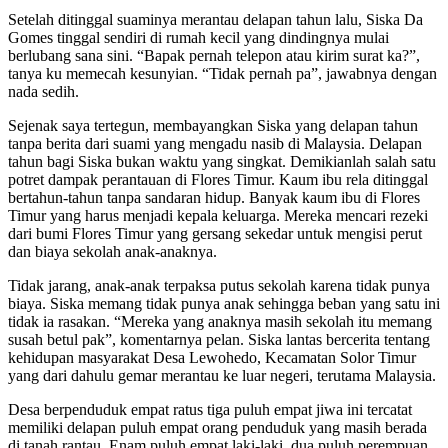
Setelah ditinggal suaminya merantau delapan tahun lalu, Siska Da
Gomes tinggal sendiri di rumah kecil yang dindingnya mulai
berlubang sana sini. “Bapak pernah telepon atau kirim surat ka?”,
tanya ku memecah kesunyian. “Tidak pernah pa”, jawabnya dengan
nada sedih.
Sejenak saya tertegun, membayangkan Siska yang delapan tahun
tanpa berita dari suami yang mengadu nasib di Malaysia. Delapan
tahun bagi Siska bukan waktu yang singkat. Demikianlah salah satu
potret dampak perantauan di Flores Timur. Kaum ibu rela ditinggal
bertahun-tahun tanpa sandaran hidup. Banyak kaum ibu di Flores
Timur yang harus menjadi kepala keluarga. Mereka mencari rezeki
dari bumi Flores Timur yang gersang sekedar untuk mengisi perut
dan biaya sekolah anak-anaknya.
Tidak jarang, anak-anak terpaksa putus sekolah karena tidak punya
biaya. Siska memang tidak punya anak sehingga beban yang satu ini
tidak ia rasakan. “Mereka yang anaknya masih sekolah itu memang
susah betul pak”, komentarnya pelan. Siska lantas bercerita tentang
kehidupan masyarakat Desa Lewohedo, Kecamatan Solor Timur
yang dari dahulu gemar merantau ke luar negeri, terutama Malaysia.
Desa berpenduduk empat ratus tiga puluh empat jiwa ini tercatat
memiliki delapan puluh empat orang penduduk yang masih berada
di tanah rantau. Enam puluh empat laki-laki, dua puluh perempuan