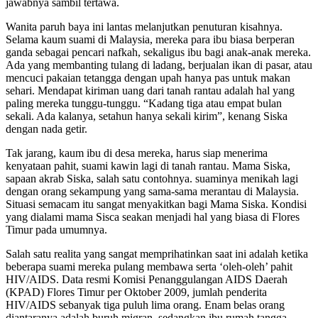
jawabnya sambil tertawa.
Wanita paruh baya ini lantas melanjutkan penuturan kisahnya.
Selama kaum suami di Malaysia, mereka para ibu biasa berperan
ganda sebagai pencari nafkah, sekaligus ibu bagi anak-anak mereka.
Ada yang membanting tulang di ladang, berjualan ikan di pasar, atau
mencuci pakaian tetangga dengan upah hanya pas untuk makan
sehari. Mendapat kiriman uang dari tanah rantau adalah hal yang
paling mereka tunggu-tunggu. “Kadang tiga atau empat bulan
sekali. Ada kalanya, setahun hanya sekali kirim”, kenang Siska
dengan nada getir.
Tak jarang, kaum ibu di desa mereka, harus siap menerima
kenyataan pahit, suami kawin lagi di tanah rantau. Mama Siska,
sapaan akrab Siska, salah satu contohnya. suaminya menikah lagi
dengan orang sekampung yang sama-sama merantau di Malaysia.
Situasi semacam itu sangat menyakitkan bagi Mama Siska. Kondisi
yang dialami mama Sisca seakan menjadi hal yang biasa di Flores
Timur pada umumnya.
Salah satu realita yang sangat memprihatinkan saat ini adalah ketika
beberapa suami mereka pulang membawa serta ‘oleh-oleh’ pahit
HIV/AIDS. Data resmi Komisi Penanggulangan AIDS Daerah
(KPAD) Flores Timur per Oktober 2009, jumlah penderita
HIV/AIDS sebanyak tiga puluh lima orang. Enam belas orang
diantaranya adalah buruh migran, sedangkan ibu rumah tangga