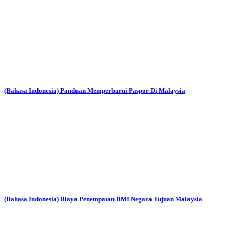
(Bahasa Indonesia) Panduan Memperbarui Paspor Di Malaysia
(Bahasa Indonesia) Biaya Penempatan BMI Negara Tujuan Malaysia