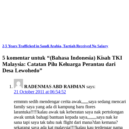
2,5 Years Trafficked in Saudi Arabia, Tartiah Received No Salary
5 komentar untuk “
(Bahasa Indonesia) Kisah TKI
Malaysia: Catatan Pilu Keluarga Perantau dari
Desa Lewohedo
”
RADENMAS ABD RAHMAN
says:
21 October 2011 at 06:54:52
ermmm sedih mendengar cerita awak,,,,,,saya sedang mencari
family saya yang ada di kampung baru flores
larantuka!!!!!kalau awak tak keberatan saya nak pertolongan
awak untuk bahagi bantuan kepada saya,,,,,,,,saya nak ke
sana tapi saya tak tahu nak flight dari mana?dan kemana?
sekarang saya ada kat malaysia!!!!kalau kau terdengar nama