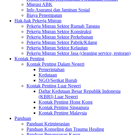
Migrasi ABK
Info Asuransi dan Jaminan Sosial
Biaya Penempatan
Hak-hak Pekerja Migran
Pekerja Migran Sektor Rumah Tangga
Pekerja Migran Sektor Konstruksi
Pekerja Migran Sektor Perkebunan
Pekerja Migran Sektor Pabrik/Kilang
Pekerja Migran Sektor Kelautan
Pekerja Migran Sektor Jasa (cleaning service, restoran)
Kontak Penting
Kontak Penting Dalam Negeri
Pemerintahan
Kedutaan
NGO/Serikat Buruh
Kontak Penting Luar Negeri
Daftar Kedutaan Besar Republik Indonesia
(KBRI) Luar Negeri
Kontak Penting Hong Kong
Kontak Penting Singapura
Kontak Penting Malaysia
Panduan
Panduan Keimigrasian
Panduan Konseling dan Trauma Healing
Panduan Penanganan Kasus