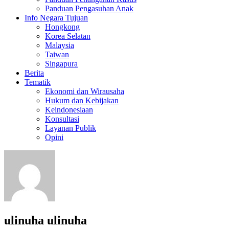
Panduan Pengasuhan Anak
Info Negara Tujuan
Hongkong
Korea Selatan
Malaysia
Taiwan
Singapura
Berita
Tematik
Ekonomi dan Wirausaha
Hukum dan Kebijakan
Keindonesiaan
Konsultasi
Layanan Publik
Opini
ulinuha ulinuha