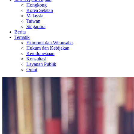
Hongkong
Korea Selatan
Malaysia
Taiwan
Singapura
Berita
Tematik
Ekonomi dan Wirausaha
Hukum dan Kebijakan
Keindonesiaan
Konsultasi
Layanan Publik
Opini