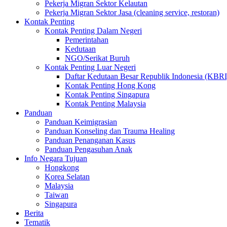
Pekerja Migran Sektor Kelautan
Pekerja Migran Sektor Jasa (cleaning service, restoran)
Kontak Penting
Kontak Penting Dalam Negeri
Pemerintahan
Kedutaan
NGO/Serikat Buruh
Kontak Penting Luar Negeri
Daftar Kedutaan Besar Republik Indonesia (KBRI
Kontak Penting Hong Kong
Kontak Penting Singapura
Kontak Penting Malaysia
Panduan
Panduan Keimigrasian
Panduan Konseling dan Trauma Healing
Panduan Penanganan Kasus
Panduan Pengasuhan Anak
Info Negara Tujuan
Hongkong
Korea Selatan
Malaysia
Taiwan
Singapura
Berita
Tematik