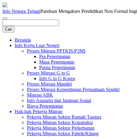
Info Negara Tujuan
Panduan Mengakses Pendidikan Non Formal bagi 
Beranda
Info Kerja Luar Negeri
Proses Migrasi PPTKIS/P3MI
Pra Penempatan
Masa Penempatan
Purna Penempatan
Proses Migrasi G to G
Info G to G Korea
Proses Migrasi Mandiri
Proses Migrasi Kepentingan Perusahaan Sendiri
Migrasi ABK
Info Asuransi dan Jaminan Sosial
Biaya Penempatan
Hak-hak Pekerja Migran
Pekerja Migran Sektor Rumah Tangga
Pekerja Migran Sektor Konstruksi
Pekerja Migran Sektor Perkebunan
Pekerja Migran Sektor Pabrik/Kilang