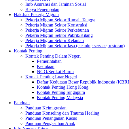
Info Asuransi dan Jaminan Sosial
Biaya Penempatan
Hak-hak Pekerja Migran
Pekerja Migran Sektor Rumah Tangga
Pekerja Migran Sektor Konstruksi
Pekerja Migran Sektor Perkebunan
Pekerja Migran Sektor Pabrik/Kilang
Pekerja Migran Sektor Kelautan
Pekerja Migran Sektor Jasa (cleaning service, restoran)
Kontak Penting
Kontak Penting Dalam Negeri
Pemerintahan
Kedutaan
NGO/Serikat Buruh
Kontak Penting Luar Negeri
Daftar Kedutaan Besar Republik Indonesia (KBRI
Kontak Penting Hong Kong
Kontak Penting Singapura
Kontak Penting Malaysia
Panduan
Panduan Keimigrasian
Panduan Konseling dan Trauma Healing
Panduan Penanganan Kasus
Panduan Pengasuhan Anak
Info Negara Tujuan