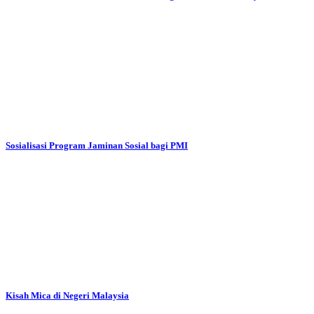
Sosialisasi Program Jaminan Sosial bagi PMI
Kisah Mica di Negeri Malaysia