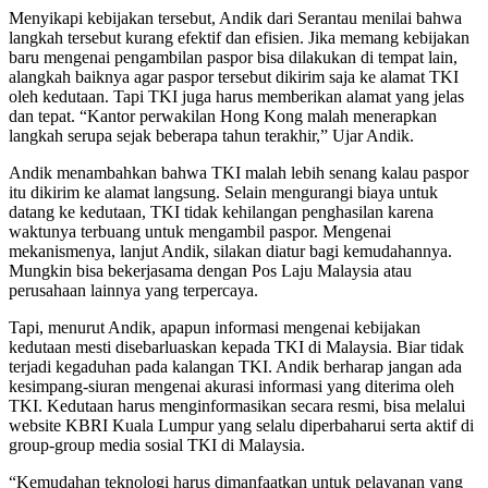
Menyikapi kebijakan tersebut, Andik dari Serantau menilai bahwa
langkah tersebut kurang efektif dan efisien. Jika memang kebijakan
baru mengenai pengambilan paspor bisa dilakukan di tempat lain,
alangkah baiknya agar paspor tersebut dikirim saja ke alamat TKI
oleh kedutaan. Tapi TKI juga harus memberikan alamat yang jelas
dan tepat. “Kantor perwakilan Hong Kong malah menerapkan
langkah serupa sejak beberapa tahun terakhir,” Ujar Andik.
Andik menambahkan bahwa TKI malah lebih senang kalau paspor
itu dikirim ke alamat langsung. Selain mengurangi biaya untuk
datang ke kedutaan, TKI tidak kehilangan penghasilan karena
waktunya terbuang untuk mengambil paspor. Mengenai
mekanismenya, lanjut Andik, silakan diatur bagi kemudahannya.
Mungkin bisa bekerjasama dengan Pos Laju Malaysia atau
perusahaan lainnya yang terpercaya.
Tapi, menurut Andik, apapun informasi mengenai kebijakan
kedutaan mesti disebarluaskan kepada TKI di Malaysia. Biar tidak
terjadi kegaduhan pada kalangan TKI. Andik berharap jangan ada
kesimpang-siuran mengenai akurasi informasi yang diterima oleh
TKI. Kedutaan harus menginformasikan secara resmi, bisa melalui
website KBRI Kuala Lumpur yang selalu diperbaharui serta aktif di
group-group media sosial TKI di Malaysia.
“Kemudahan teknologi harus dimanfaatkan untuk pelayanan yang