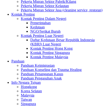
Pekerja Migran Sektor Pabrik/Kilang
Pekerja Migran Sektor Kelautan
Pekerja Migran Sektor Jasa (cleaning service, restoran)
Kontak Penting
Kontak Penting Dalam Negeri
Pemerintahan
Kedutaan
NGO/Serikat Buruh
Kontak Penting Luar Negeri
Daftar Kedutaan Besar Republik Indonesia
(KBRI) Luar Negeri
Kontak Penting Hong Kong
Kontak Penting Singapura
Kontak Penting Malaysia
Panduan
Panduan Keimigrasian
Panduan Konseling dan Trauma Healing
Panduan Penanganan Kasus
Panduan Pengasuhan Anak
Info Negara Tujuan
Hongkong
Korea Selatan
Malaysia
Taiwan
Singapura