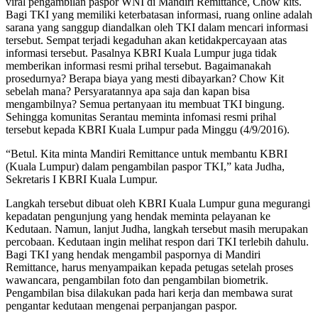
viral pengambilan paspor WNI di Mandiri Remittance, Chow kits.
Bagi TKI yang memiliki keterbatasan informasi, ruang online adalah
sarana yang sanggup diandalkan oleh TKI dalam mencari informasi
tersebut. Sempat terjadi kegaduhan akan ketidakpercayaan atas
informasi tersebut. Pasalnya KBRI Kuala Lumpur juga tidak
memberikan informasi resmi prihal tersebut. Bagaimanakah
prosedurnya? Berapa biaya yang mesti dibayarkan? Chow Kit
sebelah mana? Persyaratannya apa saja dan kapan bisa
mengambilnya? Semua pertanyaan itu membuat TKI bingung.
Sehingga komunitas Serantau meminta infomasi resmi prihal
tersebut kepada KBRI Kuala Lumpur pada Minggu (4/9/2016).
“Betul. Kita minta Mandiri Remittance untuk membantu KBRI
(Kuala Lumpur) dalam pengambilan paspor TKI,” kata Judha,
Sekretaris I KBRI Kuala Lumpur.
Langkah tersebut dibuat oleh KBRI Kuala Lumpur guna megurangi
kepadatan pengunjung yang hendak meminta pelayanan ke
Kedutaan. Namun, lanjut Judha, langkah tersebut masih merupakan
percobaan. Kedutaan ingin melihat respon dari TKI terlebih dahulu.
Bagi TKI yang hendak mengambil paspornya di Mandiri
Remittance, harus menyampaikan kepada petugas setelah proses
wawancara, pengambilan foto dan pengambilan biometrik.
Pengambilan bisa dilakukan pada hari kerja dan membawa surat
pengantar kedutaan mengenai perpanjangan paspor.