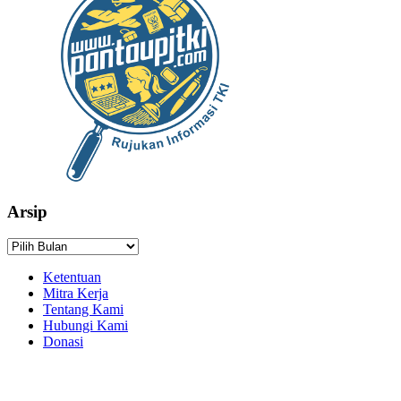
Arsip
Arsip
Ketentuan
Mitra Kerja
Tentang Kami
Hubungi Kami
Donasi