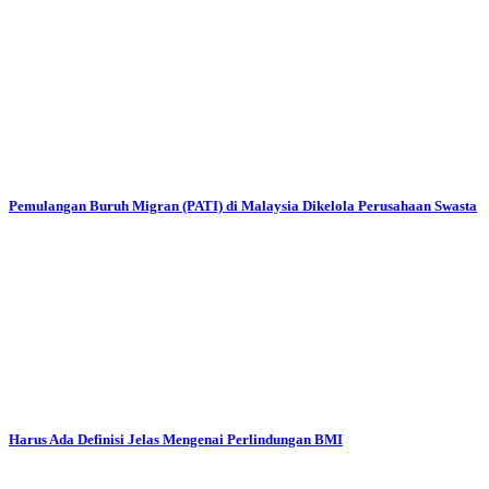
Pemulangan Buruh Migran (PATI) di Malaysia Dikelola Perusahaan Swasta
Harus Ada Definisi Jelas Mengenai Perlindungan BMI