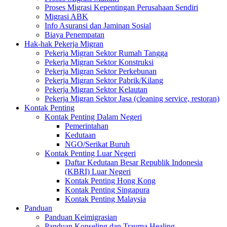
Proses Migrasi Kepentingan Perusahaan Sendiri
Migrasi ABK
Info Asuransi dan Jaminan Sosial
Biaya Penempatan
Hak-hak Pekerja Migran
Pekerja Migran Sektor Rumah Tangga
Pekerja Migran Sektor Konstruksi
Pekerja Migran Sektor Perkebunan
Pekerja Migran Sektor Pabrik/Kilang
Pekerja Migran Sektor Kelautan
Pekerja Migran Sektor Jasa (cleaning service, restoran)
Kontak Penting
Kontak Penting Dalam Negeri
Pemerintahan
Kedutaan
NGO/Serikat Buruh
Kontak Penting Luar Negeri
Daftar Kedutaan Besar Republik Indonesia
(KBRI) Luar Negeri
Kontak Penting Hong Kong
Kontak Penting Singapura
Kontak Penting Malaysia
Panduan
Panduan Keimigrasian
Panduan Konseling dan Trauma Healing