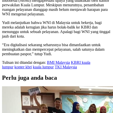
Indonesia (SBMI) mengapresiasi upaya yang dilakukan oleh kantor
perwakilan Kuala Lumpur. Meskipun menurutnya, penambahan
ruangan pelayanan dianggap masih belum menjawab harapan para
WNI mengenai pelayanan.
Yudi melanjutkan bahwa WNI di Malaysia untuk bekerja, bagi
mereka adalah kerugian jika harus bolak-balik ke KBRI dan
menunggu untuk sebuah pelayanan. Apalagi bagi WNI yang tinggal
jauh dari kota.
“Era digitalisasi sekarang seharusnya bisa dimanfaatkan untuk
meningkatkan dan mempercepat pelayanan, salah satunya dalam
pembuatan paspor,” tutup Yudi.
Tulisan ini ditandai dengan:
BMI Malaysia
KBRI kuala
lumpur
konter kbri
kuala lumpur
TKI Malaysia
Perlu juga anda baca