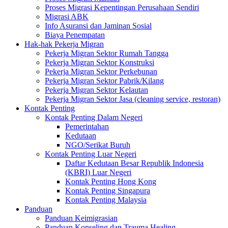
Proses Migrasi Kepentingan Perusahaan Sendiri
Migrasi ABK
Info Asuransi dan Jaminan Sosial
Biaya Penempatan
Hak-hak Pekerja Migran
Pekerja Migran Sektor Rumah Tangga
Pekerja Migran Sektor Konstruksi
Pekerja Migran Sektor Perkebunan
Pekerja Migran Sektor Pabrik/Kilang
Pekerja Migran Sektor Kelautan
Pekerja Migran Sektor Jasa (cleaning service, restoran)
Kontak Penting
Kontak Penting Dalam Negeri
Pemerintahan
Kedutaan
NGO/Serikat Buruh
Kontak Penting Luar Negeri
Daftar Kedutaan Besar Republik Indonesia
(KBRI) Luar Negeri
Kontak Penting Hong Kong
Kontak Penting Singapura
Kontak Penting Malaysia
Panduan
Panduan Keimigrasian
Panduan Konseling dan Trauma Healing