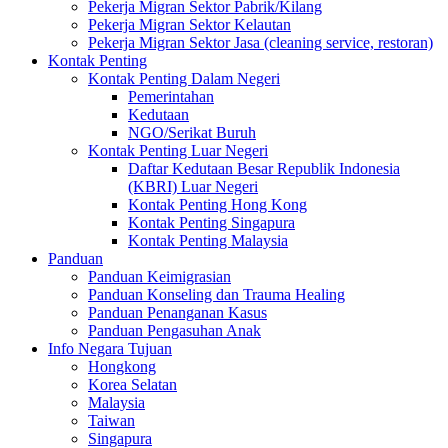
Pekerja Migran Sektor Pabrik/Kilang
Pekerja Migran Sektor Kelautan
Pekerja Migran Sektor Jasa (cleaning service, restoran)
Kontak Penting
Kontak Penting Dalam Negeri
Pemerintahan
Kedutaan
NGO/Serikat Buruh
Kontak Penting Luar Negeri
Daftar Kedutaan Besar Republik Indonesia
(KBRI) Luar Negeri
Kontak Penting Hong Kong
Kontak Penting Singapura
Kontak Penting Malaysia
Panduan
Panduan Keimigrasian
Panduan Konseling dan Trauma Healing
Panduan Penanganan Kasus
Panduan Pengasuhan Anak
Info Negara Tujuan
Hongkong
Korea Selatan
Malaysia
Taiwan
Singapura