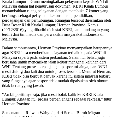
Kuala Lumpur—Guna meningkatkan pelayanan kepada WNI di
Malaysia dalam hal pengurusan dokumen. KBRI Kuala Lumpur
menambahkan ruang pelayanan dengan membuka 7 konter yang
berfungsi sebagai pelayanan kekonsuleran, pendidikan,
perdagangan dan perhubungan. Ruangan tersebut diresmikan oleh
Duta Besar RI di Kuala Lumpur, Herman Prayitno, Kamis
(29/12/2016) yang dihadiri oleh staf KBRI, tamu undangan yang
terdiri dari tim media dan perwakilan masyarakat Indonesia di
Malaysia.
Dalam sambutannya, Herman Prayitno menyampaikan harapannya
agar KBRI bisa memberikan pelayanan terbaik kepada WNI di
Malaysia seperti pada sistem perbankan. Selain itu, beliau juga
berusaha untuk mencarikan jalan keluar mengenai keluhan dari
WNI. Tentang proses perpanjangan paspor misalnya, para WNI
mesti datang dua kali dua untuk proses tersebut. Menurut Herman,
KBRI tidak bisa berbuat banyak karena itu sistem imigrasi terbaru
yang fungsinya agar paspor tidak mudah dipalsukan oleh oknum
tidak bertanggung jawab.
“Ambil positifnya saja, jika mesti bolak-balik ke KBRl Kuala
Lumpur. Anggap itu (proses perpanjangan) sebagai rekreasi,” tutur
Herman Prayitno.
Sementara itu Ridwan Wahyudi, dari Serikat Buruh Migran