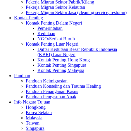
Pekerja Migran Sektor Pabrik/Kilang
Pekerja Migran Sektor Kelautan
Pekerja Migran Sektor Jasa (cleaning service, restoran)
Kontak Penting
Kontak Penting Dalam Negeri
Pemerintahan
Kedutaan
NGO/Serikat Buruh
Kontak Penting Luar Negeri
Daftar Kedutaan Besar Republik Indonesia
(KBRI) Luar Negeri
Kontak Penting Hong Kong
Kontak Penting Singapura
Kontak Penting Malaysia
Panduan
Panduan Keimigrasian
Panduan Konseling dan Trauma Healing
Panduan Penanganan Kasus
Panduan Pengasuhan Anak
Info Negara Tujuan
Hongkong
Korea Selatan
Malaysia
Taiwan
Singapura