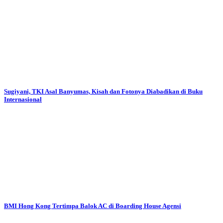
Sugiyani, TKI Asal Banyumas, Kisah dan Fotonya Diabadikan di Buku
Internasional
BMI Hong Kong Tertimpa Balok AC di Boarding House Agensi