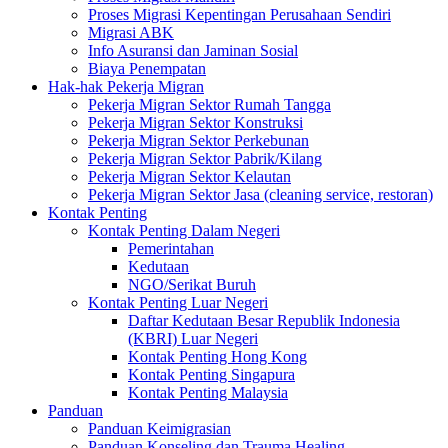
Proses Migrasi Kepentingan Perusahaan Sendiri
Migrasi ABK
Info Asuransi dan Jaminan Sosial
Biaya Penempatan
Hak-hak Pekerja Migran
Pekerja Migran Sektor Rumah Tangga
Pekerja Migran Sektor Konstruksi
Pekerja Migran Sektor Perkebunan
Pekerja Migran Sektor Pabrik/Kilang
Pekerja Migran Sektor Kelautan
Pekerja Migran Sektor Jasa (cleaning service, restoran)
Kontak Penting
Kontak Penting Dalam Negeri
Pemerintahan
Kedutaan
NGO/Serikat Buruh
Kontak Penting Luar Negeri
Daftar Kedutaan Besar Republik Indonesia
(KBRI) Luar Negeri
Kontak Penting Hong Kong
Kontak Penting Singapura
Kontak Penting Malaysia
Panduan
Panduan Keimigrasian
Panduan Konseling dan Trauma Healing