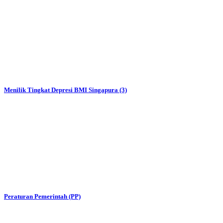
Menilik Tingkat Depresi BMI Singapura (3)
Peraturan Pemerintah (PP)