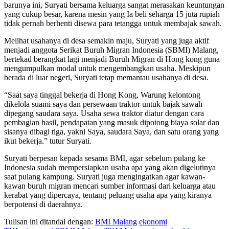
barunya ini, Suryati bersama keluarga sangat merasakan keuntungan
yang cukup besar, karena mesin yang Ia beli seharga 15 juta rupiah
tidak pernah berhenti disewa para tetangga untuk membajak sawah.
Melihat usahanya di desa semakin maju, Suryati yang juga aktif
menjadi anggota Serikat Buruh Migran Indonesia (SBMI) Malang,
bertekad berangkat lagi menjadi Buruh Migran di Hong kong guna
mengumpulkan modal untuk mengembangkan usaha. Meskipun
berada di luar negeri, Suryati tetap memantau usahanya di desa.
“Saat saya tinggal bekerja di Hong Kong, Warung kelontong
dikelola suami saya dan persewaan traktor untuk bajak sawah
dipegang saudara saya. Usaha sewa traktor diatur dengan cara
pembagian hasil, pendapatan yang masuk dipotong biaya solar dan
sisanya dibagi tiga, yakni Saya, saudara Saya, dan satu orang yang
ikut bekerja.” tutur Suryati.
Suryati berpesan kepada sesama BMI, agar sebelum pulang ke
Indonesia sudah mempersiapkan usaha apa yang akan digelutinya
saat pulang kampung. Suryati juga mengingatkan agar kawan-
kawan buruh migran mencari sumber informasi dari keluarga atau
kerabat yang dipercaya, tentang peluang usaha apa yang kiranya
berpotensi di daerahnya.
Tulisan ini ditandai dengan:
BMI Malang
ekonomi