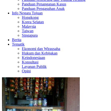
Panduan Penanganan Kasus
Panduan Pengasuhan Anak
Info Negara Tujuan
Hongkong
Korea Selatan
Malaysia
Taiwan
Singapura
Berita
Tematik
Ekonomi dan Wirausaha
Hukum dan Kebijakan
Keindonesiaan
Konsultasi
Layanan Publik
Opini