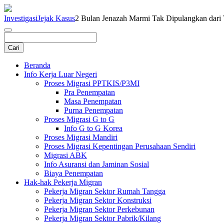
Investigasi
Jejak Kasus
2 Bulan Jenazah Marmi Tak Dipulangkan dari
Beranda
Info Kerja Luar Negeri
Proses Migrasi PPTKIS/P3MI
Pra Penempatan
Masa Penempatan
Purna Penempatan
Proses Migrasi G to G
Info G to G Korea
Proses Migrasi Mandiri
Proses Migrasi Kepentingan Perusahaan Sendiri
Migrasi ABK
Info Asuransi dan Jaminan Sosial
Biaya Penempatan
Hak-hak Pekerja Migran
Pekerja Migran Sektor Rumah Tangga
Pekerja Migran Sektor Konstruksi
Pekerja Migran Sektor Perkebunan
Pekerja Migran Sektor Pabrik/Kilang