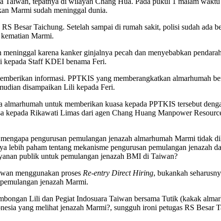
Taiwan, tepatnya di wilayah Chang Hua. Pada pukul 1 malam waktu T
kan Marmi sudah meninggal dunia.
ke RS Besar Taichung. Setelah sampai di rumah sakit, polisi sudah ad
 kematian Marmi.
h meninggal karena kanker ginjalnya pecah dan menyebabkan pendarahan 
i kepada Staff KDEI benama Feri.
t memberikan informasi. PPTKIS yang memberangkatkan almarhumah ber
udian disampaikan Lili kepada Feri.
arga almarhumah untuk memberikan kuasa kepada PPTKIS tersebut denga
 kepada Rikawati Limas dari agen Chang Huang Manpower Resource 
 mengapa pengurusan pemulangan jenazah almarhumah Marmi tidak di
ya lebih paham tentang mekanisme pengurusan pemulangan jenazah da
yanan publik untuk pemulangan jenazah BMI di Taiwan?
aiwan menggunakan proses
Re-entry Direct Hiring
, bukankah seharusny
 pemulangan jenazah Marmi.
rombongan Lili dan Pegiat Indosuara Taiwan bersama Tutik (kakak alm
nesia yang melihat jenazah Marmi?, sungguh ironi petugas RS Besar T