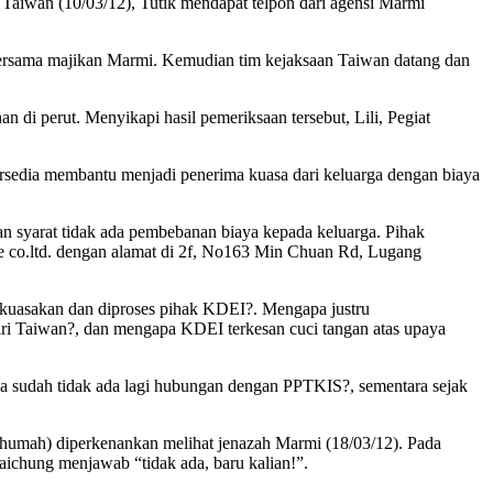
aiwan (10/03/12), Tutik mendapat telpon dari agensi Marmi
a bersama majikan Marmi. Kemudian tim kejaksaan Taiwan datang dan
di perut. Menyikapi hasil pemeriksaan tersebut, Lili, Pegiat
sedia membantu menjadi penerima kuasa dari keluarga dengan biaya
n syarat tidak ada pembebanan biaya kepada keluarga. Pihak
co.ltd. dengan alamat di 2f, No163 Min Chuan Rd, Lugang
kuasakan dan diproses pihak KDEI?. Mengapa justru
ri Taiwan?, dan mengapa KDEI terkesan cuci tangan atas upaya
a sudah tidak ada lagi hubungan dengan PPTKIS?, sementara sejak
arhumah) diperkenankan melihat jenazah Marmi (18/03/12). Pada
aichung menjawab “tidak ada, baru kalian!”.