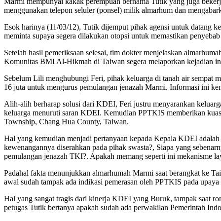
Marmi mempunyai kakak perempuan bernama Tutik yang juga bekerja 
menggunakan telepon seluler (ponsel) milik almarhum dan mengabar
Esok harinya (11/03/12), Tutik dijemput pihak agensi untuk datang 
meminta supaya segera dilakukan otopsi untuk memastikan penyebab
Setelah hasil pemeriksaan selesai, tim dokter menjelaskan almarhuma
Komunitas BMI Al-Hikmah di Taiwan segera melaporkan kejadian in
Sebelum Lili menghubungi Feri, pihak keluarga di tanah air sempa
16 juta untuk mengurus pemulangan jenazah Marmi. Informasi ini kem
Alih-alih berharap solusi dari KDEI, Feri justru menyarankan kelu
keluarga menuruti saran KDEI. Kemudian PPTKIS memberikan kuasa
Township, Chang Hua County, Taiwan.
Hal yang kemudian menjadi pertanyaan kepada Kepala KDEI adalah
kewenangannya diserahkan pada pihak swasta?, Siapa yang sebenarn
pemulangan jenazah TKI?. Apakah memang seperti ini mekanisme la
Padahal fakta menunjukkan almarhumah Marmi saat berangkat ke T
awal sudah tampak ada indikasi pemerasan oleh PPTKIS pada upaya
Hal yang sangat tragis dari kinerja KDEI yang Buruk, tampak saat 
petugas Tutik bertanya apakah sudah ada perwakilan Pemerintah Indo