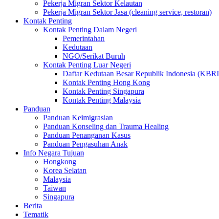
Pekerja Migran Sektor Kelautan
Pekerja Migran Sektor Jasa (cleaning service, restoran)
Kontak Penting
Kontak Penting Dalam Negeri
Pemerintahan
Kedutaan
NGO/Serikat Buruh
Kontak Penting Luar Negeri
Daftar Kedutaan Besar Republik Indonesia (KBRI
Kontak Penting Hong Kong
Kontak Penting Singapura
Kontak Penting Malaysia
Panduan
Panduan Keimigrasian
Panduan Konseling dan Trauma Healing
Panduan Penanganan Kasus
Panduan Pengasuhan Anak
Info Negara Tujuan
Hongkong
Korea Selatan
Malaysia
Taiwan
Singapura
Berita
Tematik