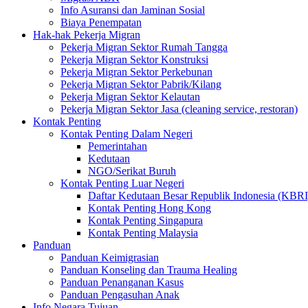
Info Asuransi dan Jaminan Sosial
Biaya Penempatan
Hak-hak Pekerja Migran
Pekerja Migran Sektor Rumah Tangga
Pekerja Migran Sektor Konstruksi
Pekerja Migran Sektor Perkebunan
Pekerja Migran Sektor Pabrik/Kilang
Pekerja Migran Sektor Kelautan
Pekerja Migran Sektor Jasa (cleaning service, restoran)
Kontak Penting
Kontak Penting Dalam Negeri
Pemerintahan
Kedutaan
NGO/Serikat Buruh
Kontak Penting Luar Negeri
Daftar Kedutaan Besar Republik Indonesia (KBRI
Kontak Penting Hong Kong
Kontak Penting Singapura
Kontak Penting Malaysia
Panduan
Panduan Keimigrasian
Panduan Konseling dan Trauma Healing
Panduan Penanganan Kasus
Panduan Pengasuhan Anak
Info Negara Tujuan