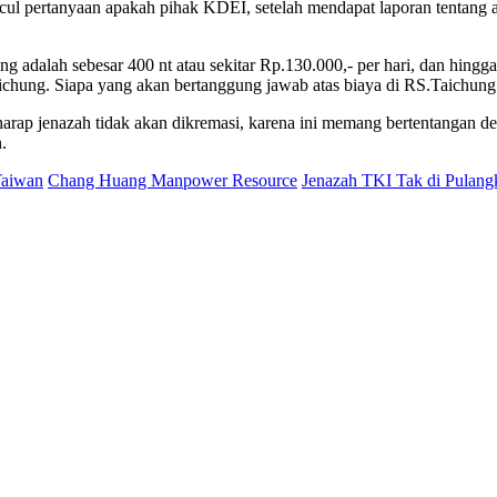
ul pertanyaan apakah pihak KDEI, setelah mendapat laporan tentang a
g adalah sebesar 400 nt atau sekitar Rp.130.000,- per hari, dan hingg
Taichung. Siapa yang akan bertanggung jawab atas biaya di RS.Taich
arap jenazah tidak akan dikremasi, karena ini memang bertentangan d
.
Taiwan
Chang Huang Manpower Resource
Jenazah TKI Tak di Pulang