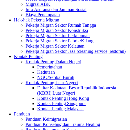
Migrasi ABK
Info Asuransi dan Jaminan Sosial
Biaya Penempatan
Hak-hak Pekerja Migran
Pekerja Migran Sektor Rumah Tangga
Pekerja Migran Sektor Konstruksi
Pekerja Migran Sektor Perkebunan
Pekerja Migran Sektor Pabrik/Kilang
Pekerja Migran Sektor Kelautan
Pekerja Migran Sektor Jasa (cleaning service, restoran)
Kontak Penting
Kontak Penting Dalam Negeri
Pemerintahan
Kedutaan
NGO/Serikat Buruh
Kontak Penting Luar Negeri
Daftar Kedutaan Besar Republik Indonesia
(KBRI) Luar Negeri
Kontak Penting Hong Kong
Kontak Penting Singapura
Kontak Penting Malaysia
Panduan
Panduan Keimigrasian
Panduan Konseling dan Trauma Healing
Panduan Penanganan Kasus