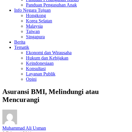
Panduan Pengasuhan Anak
Info Negara Tujuan
Hongkong
Korea Selatan
Malaysia
Taiwan
Singapura
Berita
Tematik
Ekonomi dan Wirausaha
Hukum dan Kebijakan
Keindonesiaan
Konsultasi
Layanan Publik
Opini
Asuransi BMI, Melindungi atau
Mencurangi
Muhammad Ali Usman