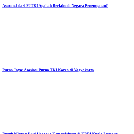
Asuransi dari PJTKI Apakah Berlaku di Negara Penempatan?
Purna Jaya: Asosiasi Purna TKI Korea di Yogyakarta
Buruh Migran Ikuti Upacara Kemerdekaan di KBRI Kuala Lumpur