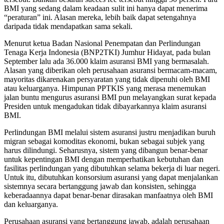
BMI yang sedang dalam keadaan sulit ini hanya dapat menerima
“peraturan” ini. Alasan mereka, lebih baik dapat setengahnya
daripada tidak mendapatkan sama sekali.
Menurut ketua Badan Nasional Penempatan dan Perlindungan
Tenaga Kerja Indonesia (BNP2TKI) Jumhur Hidayat, pada bulan
September lalu ada 36.000 klaim asuransi BMI yang bermasalah.
Alasan yang diberikan oleh perusahaan asuransi bermacam-macam,
mayoritas dikarenakan persyaratan yang tidak dipenuhi oleh BMI
atau keluarganya. Himpunan PPTKIS yang merasa menemukan
jalan buntu mengurus asuransi BMI pun melayangkan surat kepada
Presiden untuk mengadukan tidak dibayarkannya klaim asuransi
BMI.
Perlindungan BMI melalui sistem asuransi justru menjadikan buruh
migran sebagai komoditas ekonomi, bukan sebagai subjek yang
harus dilindungi. Seharusnya, sistem yang dibangun benar-benar
untuk kepentingan BMI dengan memperhatikan kebutuhan dan
fasilitas perlindungan yang dibutuhkan selama bekerja di luar negeri.
Untuk itu, dibutuhkan konsorsium asuransi yang dapat menjalankan
sistemnya secara bertanggung jawab dan konsisten, sehingga
keberadaannya dapat benar-benar dirasakan manfaatnya oleh BMI
dan keluarganya.
Perusahaan asuransi yang bertanggung jawab, adalah perusahaan