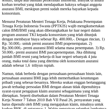
sendiri, tanpa ada bantuan pemerintah Indonesia. Banyak di antara
korban tersebut yang tidak mendapatkan haknya sebagai anggota
asuransi BMI, meskipun premi sudah mereka bayarkan kepada
konsorsium.
Menurut Peraturan Menteri Tenaga Kerja, Pelaksana Penempatan
Tenaga Kerja Indonesia Swasta (PPTKIS) wajib mengikutsertakan
calon BMI/BMI yang akan diberangkatkan ke luar negeri dalam
program asurasni TKI kepada konsorsium yang telah ditunjuk
dengan membayar biaya sebesar Rp. 400.000,-. Dengan rincian, 1)
Rp. 50.000,- untuk premi asuransi BMI prapenempatan. 2)
Rp.300.000,- premi asuransi BMI selama masa penempatan. 3) Rp.
50.000,- premi asuransi BMI pascapenempatan. Jika dihitung
jumlah BMI resmi yang bekerja di luar negeri sebanyak 4 juta
orang, maka total dana yang diterima oleh konsorsium asuransi
adalah sebesar 1,6 triliyun rupiah.
Namun, tidak berbeda dengan perusahaan-perusahaan bisnis lain,
perusahaan asuransi BMI juga lebih memerhatikan keuntungan
pribadi yang sebesar-besarnya. Mereka seakan enggan bertanggung
jawab terhadap persoalan BMI dengan alasan tidak dipenuhinya
syarat-syarat pengajuan klaim asuransi sebagaimana yang telah
ditetapkan. Seperti disebutkan dalam Peraturan Menteri Tenaga
Kerja Nomor 7 Tahun 2010 Bab VII Pasal 26, persyaratan yang
harus dipenuhi oleh BMI yang mengajukan klaim, misalnya untuk
korban PHK, di antaranya: 1. Waktu pengajuan selambat-lambatnya