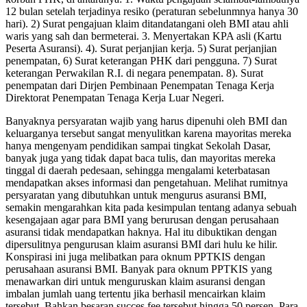
12 bulan setelah terjadinya resiko (peraturan sebelunmnya hanya 30
hari). 2) Surat pengajuan klaim ditandatangani oleh BMI atau ahli
waris yang sah dan bermeterai. 3. Menyertakan KPA asli (Kartu
Peserta Asuransi). 4). Surat perjanjian kerja. 5) Surat perjanjian
penempatan, 6) Surat keterangan PHK dari pengguna. 7) Surat
keterangan Perwakilan R.I. di negara penempatan. 8). Surat
penempatan dari Dirjen Pembinaan Penempatan Tenaga Kerja
Direktorat Penempatan Tenaga Kerja Luar Negeri.
Banyaknya persyaratan wajib yang harus dipenuhi oleh BMI dan
keluarganya tersebut sangat menyulitkan karena mayoritas mereka
hanya mengenyam pendidikan sampai tingkat Sekolah Dasar,
banyak juga yang tidak dapat baca tulis, dan mayoritas mereka
tinggal di daerah pedesaan, sehingga mengalami keterbatasan
mendapatkan akses informasi dan pengetahuan. Melihat rumitnya
persyaratan yang dibutuhkan untuk mengurus asuransi BMI,
semakin mengarahkan kita pada kesimpulan tentang adanya sebuah
kesengajaan agar para BMI yang berurusan dengan perusahaan
asuransi tidak mendapatkan haknya. Hal itu dibuktikan dengan
dipersulitnya pengurusan klaim asuransi BMI dari hulu ke hilir.
Konspirasi ini juga melibatkan para oknum PPTKIS dengan
perusahaan asuransi BMI. Banyak para oknum PPTKIS yang
menawarkan diri untuk menguruskan klaim asuransi dengan
imbalan jumlah uang tertentu jika berhasil mencairkan klaim
tersebut. Bahkan besaran succes fee tersebut hingga 50 persen. Para