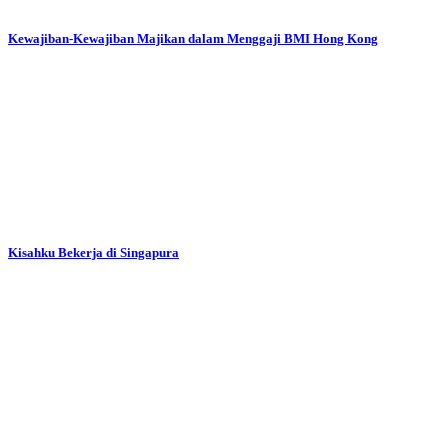
Kewajiban-Kewajiban Majikan dalam Menggaji BMI Hong Kong
Kisahku Bekerja di Singapura