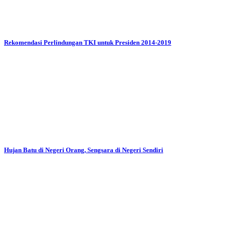
Rekomendasi Perlindungan TKI untuk Presiden 2014-2019
Hujan Batu di Negeri Orang, Sengsara di Negeri Sendiri