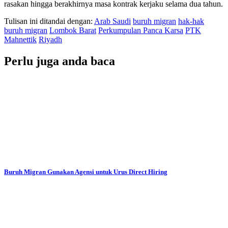
rasakan hingga berakhirnya masa kontrak kerjaku selama dua tahun.
Tulisan ini ditandai dengan:
Arab Saudi
buruh migran
hak-hak
buruh migran
Lombok Barat
Perkumpulan Panca Karsa
PTK
Mahnettik
Riyadh
Perlu juga anda baca
Buruh Migran Gunakan Agensi untuk Urus Direct Hiring