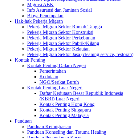
Migrasi ABK
Info Asuransi dan Jaminan Sosial
Biaya Penempatan
Hak-hak Pekerja Migran
Pekerja Migran Sektor Rumah Tangga
Pekerja Migran Sektor Konstruksi
Pekerja Migran Sektor Perkebunan
Pekerja Migran Sektor Pabrik/Kilang
Pekerja Migran Sektor Kelautan
Pekerja Migran Sektor Jasa (cleaning service, restoran)
Kontak Penting
Kontak Penting Dalam Negeri
Pemerintahan
Kedutaan
NGO/Serikat Buruh
Kontak Penting Luar Negeri
Daftar Kedutaan Besar Republik Indonesia
(KBRI) Luar Negeri
Kontak Penting Hong Kong
Kontak Penting Singapura
Kontak Penting Malaysia
Panduan
Panduan Keimigrasian
Panduan Konseling dan Trauma Healing
Panduan Penanganan Kasus