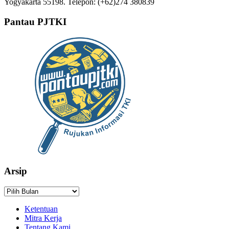
Yogyakarta 55198. Telepon: (+62)274 380839
Pantau PJTKI
Arsip
Arsip
Ketentuan
Mitra Kerja
Tentang Kami