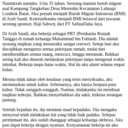
Nasmirzah namaku. Usia 35 tahun. Seorang mantan buruh migran
asal Kampung Tangkeban Desa Merembu Kecamatan Labuapi
Lombok Barat. Aku pernah menjadi Buruh Migran Indonesia (BMI)
di Arab Saudi. Ketertarikanku menjadi BMI berawal dari tawaran
seorang sponsor, Haji Sahwir, dari PT SafinaDaha Jaya.
Di Arab Saudi, aku bekerja sebagai PRT (Pembantu Rumah
Tangga) di rumah keluarga Muhammad bin Fatimah. Dia adalah
seorang majikan yang menurutku sangat cerewet. Setiap hari aku
diwajibkan mengurus semua pekerjaan rumah, mulai dari
membersihkan semua ruang, mencuci, hingga memasak. Bahkan
sering kali aku disuruh melakukan pekerjaan tanpa mengenal waktu
istirahat. Bekerja tanpa batas waktu. Hal itu aku alami selama empat
bulan.
Merasa tidak tahan oleh keadaan yang terus menyiksaku, aku
memutuskan untuk kabur. Sebenarnya, aku hanya berpura-pura
kabur. Tidak sungguh-sungguh. Namun, tindakanku ini membuat
majikan terkejut. Bahkan menyebabkan dia sakit, terkena serangan
jantung.
Setelah kejadian itu, dia meminta maaf kepadaku. Dia mengaku
menyesal telah melakukan hal yang tidak baik padaku. Selepas
permintaan itu, aku sudah dianggap sebagai keluarga olehnya. Aku
pun dapat bekerja dengan nyaman. Kenyamanan bekerja ini aku