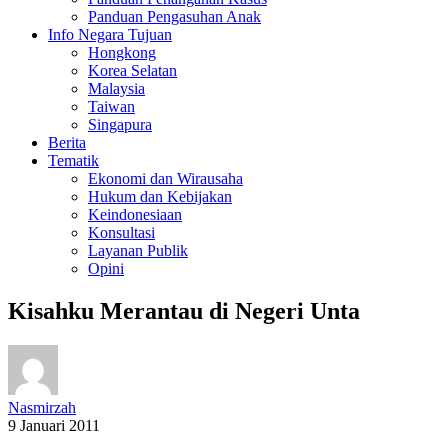
Panduan Pengasuhan Anak
Info Negara Tujuan
Hongkong
Korea Selatan
Malaysia
Taiwan
Singapura
Berita
Tematik
Ekonomi dan Wirausaha
Hukum dan Kebijakan
Keindonesiaan
Konsultasi
Layanan Publik
Opini
Kisahku Merantau di Negeri Unta
Nasmirzah
9 Januari 2011