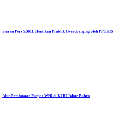
Siaran Pers SBMI: Hentikan Praktik Overcharging oleh PPTKIS
Alur Pembuatan Paspor WNI di KJRI Johor Bahru