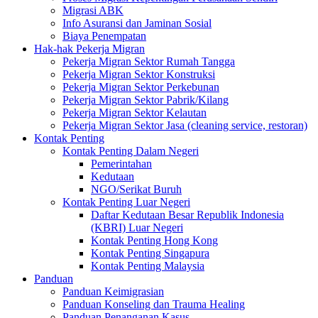
Migrasi ABK
Info Asuransi dan Jaminan Sosial
Biaya Penempatan
Hak-hak Pekerja Migran
Pekerja Migran Sektor Rumah Tangga
Pekerja Migran Sektor Konstruksi
Pekerja Migran Sektor Perkebunan
Pekerja Migran Sektor Pabrik/Kilang
Pekerja Migran Sektor Kelautan
Pekerja Migran Sektor Jasa (cleaning service, restoran)
Kontak Penting
Kontak Penting Dalam Negeri
Pemerintahan
Kedutaan
NGO/Serikat Buruh
Kontak Penting Luar Negeri
Daftar Kedutaan Besar Republik Indonesia
(KBRI) Luar Negeri
Kontak Penting Hong Kong
Kontak Penting Singapura
Kontak Penting Malaysia
Panduan
Panduan Keimigrasian
Panduan Konseling dan Trauma Healing
Panduan Penanganan Kasus