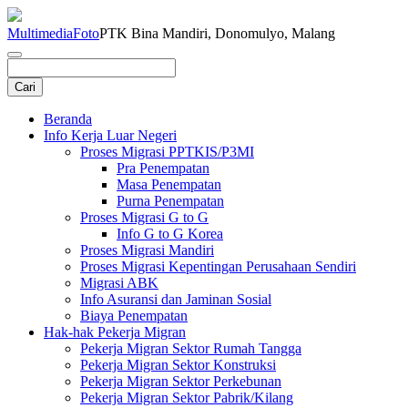
Multimedia
Foto
PTK Bina Mandiri, Donomulyo, Malang
Beranda
Info Kerja Luar Negeri
Proses Migrasi PPTKIS/P3MI
Pra Penempatan
Masa Penempatan
Purna Penempatan
Proses Migrasi G to G
Info G to G Korea
Proses Migrasi Mandiri
Proses Migrasi Kepentingan Perusahaan Sendiri
Migrasi ABK
Info Asuransi dan Jaminan Sosial
Biaya Penempatan
Hak-hak Pekerja Migran
Pekerja Migran Sektor Rumah Tangga
Pekerja Migran Sektor Konstruksi
Pekerja Migran Sektor Perkebunan
Pekerja Migran Sektor Pabrik/Kilang