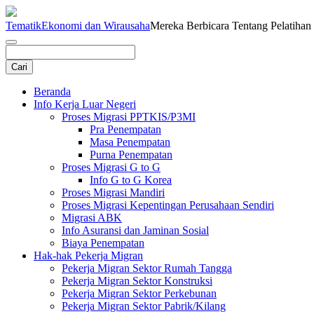
Tematik
Ekonomi dan Wirausaha
Mereka Berbicara Tentang Pelatih
Beranda
Info Kerja Luar Negeri
Proses Migrasi PPTKIS/P3MI
Pra Penempatan
Masa Penempatan
Purna Penempatan
Proses Migrasi G to G
Info G to G Korea
Proses Migrasi Mandiri
Proses Migrasi Kepentingan Perusahaan Sendiri
Migrasi ABK
Info Asuransi dan Jaminan Sosial
Biaya Penempatan
Hak-hak Pekerja Migran
Pekerja Migran Sektor Rumah Tangga
Pekerja Migran Sektor Konstruksi
Pekerja Migran Sektor Perkebunan
Pekerja Migran Sektor Pabrik/Kilang