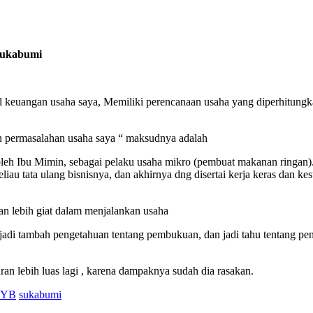
Sukabumi
m hal keuangan usaha saya, Memiliki perencanaan usaha yang diperhit
n permasalahan usaha saya “ maksudnya adalah
 oleh Ibu Mimin, sebagai pelaku usaha mikro (pembuat makanan ringan)
liau tata ulang bisnisnya, dan akhirnya dng disertai kerja keras dan k
dan lebih giat dalam menjalankan usaha
di tambah pengetahuan tentang pembukuan, dan jadi tahu tentang pen
an lebih luas lagi , karena dampaknya sudah dia rasakan.
IYB
sukabumi