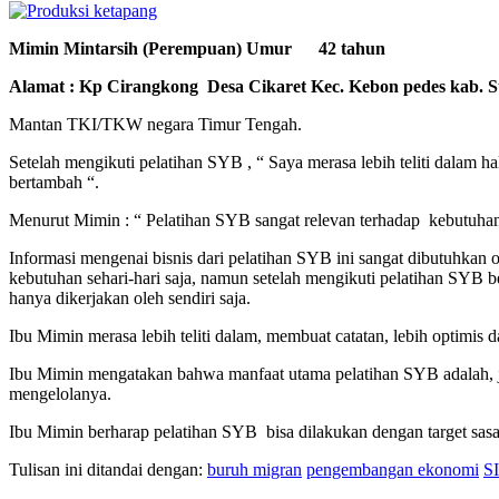
Mimin Mintarsih (Perempuan) Umur 42 tahun
Alamat : Kp Cirangkong Desa Cikaret Kec. Kebon pedes kab. 
Mantan TKI/TKW negara Timur Tengah.
Setelah mengikuti pelatihan SYB , “ Saya merasa lebih teliti dala
bertambah “.
Menurut Mimin : “ Pelatihan SYB sangat relevan terhadap kebutuha
Informasi mengenai bisnis dari pelatihan SYB ini sangat dibutuhkan
kebutuhan sehari-hari saja, namun setelah mengikuti pelatihan SYB be
hanya dikerjakan oleh sendiri saja.
Ibu Mimin merasa lebih teliti dalam, membuat catatan, lebih optimis 
Ibu Mimin mengatakan bahwa manfaat utama pelatihan SYB adalah, ja
mengelolanya.
Ibu Mimin berharap pelatihan SYB bisa dilakukan dengan target sasar
Tulisan ini ditandai dengan:
buruh migran
pengembangan ekonomi
S