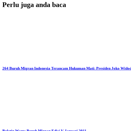
Perlu juga anda baca
264 Buruh Migran Indonesia Terancam Hukuman Mati: Presiden Joko Wido
Buletin Warta Buruh Migran Edisi V, Januari 2011