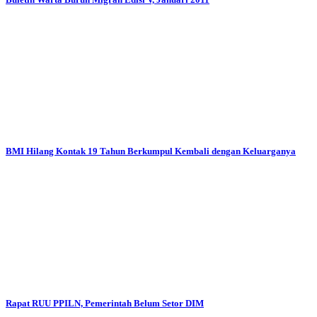
BMI Hilang Kontak 19 Tahun Berkumpul Kembali dengan Keluarganya
Rapat RUU PPILN, Pemerintah Belum Setor DIM