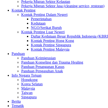
Pekerja Migran Sektor Kelautan
Pekerja Migran Sektor Jasa (cleaning service, restoran)
Kontak Penting
Kontak Penting Dalam Negeri
Pemerintahan
Kedutaan
NGO/Serikat Buruh
Kontak Penting Luar Negeri
Daftar Kedutaan Besar Republik Indonesia (KBRI
Kontak Penting Hong Kong
Kontak Penting Singapura
Kontak Penting Malaysia
Panduan
Panduan Keimigrasian
Panduan Konseling dan Trauma Healing
Panduan Penanganan Kasus
Panduan Pengasuhan Anak
Info Negara Tujuan
Hongkong
Korea Selatan
Malaysia
Taiwan
Singapura
Berita
Tematik