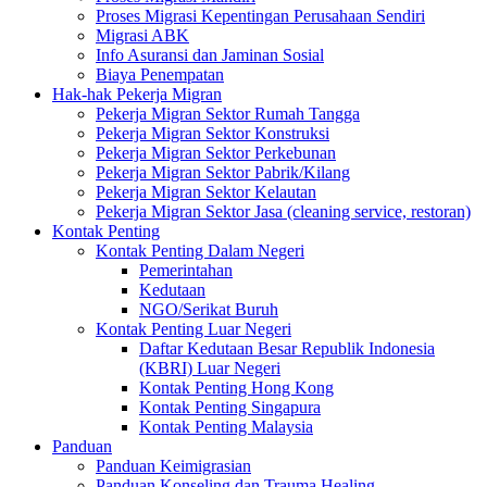
Proses Migrasi Kepentingan Perusahaan Sendiri
Migrasi ABK
Info Asuransi dan Jaminan Sosial
Biaya Penempatan
Hak-hak Pekerja Migran
Pekerja Migran Sektor Rumah Tangga
Pekerja Migran Sektor Konstruksi
Pekerja Migran Sektor Perkebunan
Pekerja Migran Sektor Pabrik/Kilang
Pekerja Migran Sektor Kelautan
Pekerja Migran Sektor Jasa (cleaning service, restoran)
Kontak Penting
Kontak Penting Dalam Negeri
Pemerintahan
Kedutaan
NGO/Serikat Buruh
Kontak Penting Luar Negeri
Daftar Kedutaan Besar Republik Indonesia
(KBRI) Luar Negeri
Kontak Penting Hong Kong
Kontak Penting Singapura
Kontak Penting Malaysia
Panduan
Panduan Keimigrasian
Panduan Konseling dan Trauma Healing