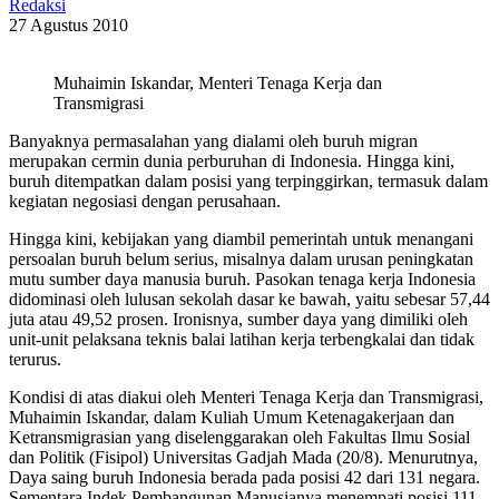
Redaksi
27 Agustus 2010
Muhaimin Iskandar, Menteri Tenaga Kerja dan
Transmigrasi
Banyaknya permasalahan yang dialami oleh buruh migran
merupakan cermin dunia perburuhan di Indonesia. Hingga kini,
buruh ditempatkan dalam posisi yang terpinggirkan, termasuk dalam
kegiatan negosiasi dengan perusahaan.
Hingga kini, kebijakan yang diambil pemerintah untuk menangani
persoalan buruh belum serius, misalnya dalam urusan peningkatan
mutu sumber daya manusia buruh. Pasokan tenaga kerja Indonesia
didominasi oleh lulusan sekolah dasar ke bawah, yaitu sebesar 57,44
juta atau 49,52 prosen. Ironisnya, sumber daya yang dimiliki oleh
unit-unit pelaksana teknis balai latihan kerja terbengkalai dan tidak
terurus.
Kondisi di atas diakui oleh Menteri Tenaga Kerja dan Transmigrasi,
Muhaimin Iskandar, dalam Kuliah Umum Ketenagakerjaan dan
Ketransmigrasian yang diselenggarakan oleh Fakultas Ilmu Sosial
dan Politik (Fisipol) Universitas Gadjah Mada (20/8). Menurutnya,
Daya saing buruh Indonesia berada pada posisi 42 dari 131 negara.
Sementara Indek Pembangunan Manusianya menempati posisi 111