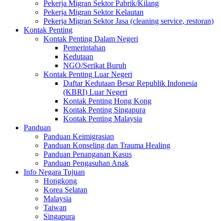
Pekerja Migran Sektor Pabrik/Kilang
Pekerja Migran Sektor Kelautan
Pekerja Migran Sektor Jasa (cleaning service, restoran)
Kontak Penting
Kontak Penting Dalam Negeri
Pemerintahan
Kedutaan
NGO/Serikat Buruh
Kontak Penting Luar Negeri
Daftar Kedutaan Besar Republik Indonesia
(KBRI) Luar Negeri
Kontak Penting Hong Kong
Kontak Penting Singapura
Kontak Penting Malaysia
Panduan
Panduan Keimigrasian
Panduan Konseling dan Trauma Healing
Panduan Penanganan Kasus
Panduan Pengasuhan Anak
Info Negara Tujuan
Hongkong
Korea Selatan
Malaysia
Taiwan
Singapura