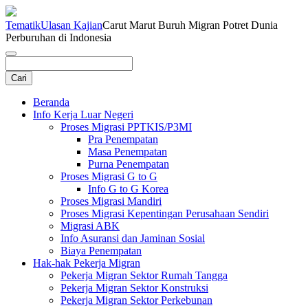
Tematik
Ulasan Kajian
Carut Marut Buruh Migran Potret Dunia
Perburuhan di Indonesia
Beranda
Info Kerja Luar Negeri
Proses Migrasi PPTKIS/P3MI
Pra Penempatan
Masa Penempatan
Purna Penempatan
Proses Migrasi G to G
Info G to G Korea
Proses Migrasi Mandiri
Proses Migrasi Kepentingan Perusahaan Sendiri
Migrasi ABK
Info Asuransi dan Jaminan Sosial
Biaya Penempatan
Hak-hak Pekerja Migran
Pekerja Migran Sektor Rumah Tangga
Pekerja Migran Sektor Konstruksi
Pekerja Migran Sektor Perkebunan