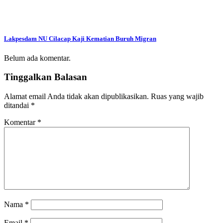
Lakpesdam NU Cilacap Kaji Kematian Buruh Migran
Belum ada komentar.
Tinggalkan Balasan
Alamat email Anda tidak akan dipublikasikan.
Ruas yang wajib
ditandai
*
Komentar
*
Nama
*
Email
*