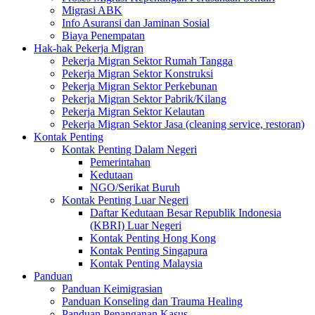
Migrasi ABK
Info Asuransi dan Jaminan Sosial
Biaya Penempatan
Hak-hak Pekerja Migran
Pekerja Migran Sektor Rumah Tangga
Pekerja Migran Sektor Konstruksi
Pekerja Migran Sektor Perkebunan
Pekerja Migran Sektor Pabrik/Kilang
Pekerja Migran Sektor Kelautan
Pekerja Migran Sektor Jasa (cleaning service, restoran)
Kontak Penting
Kontak Penting Dalam Negeri
Pemerintahan
Kedutaan
NGO/Serikat Buruh
Kontak Penting Luar Negeri
Daftar Kedutaan Besar Republik Indonesia
(KBRI) Luar Negeri
Kontak Penting Hong Kong
Kontak Penting Singapura
Kontak Penting Malaysia
Panduan
Panduan Keimigrasian
Panduan Konseling dan Trauma Healing
Panduan Penanganan Kasus