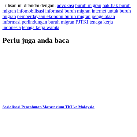
Tulisan ini ditandai dengan:
advokasi
buruh migran
hak-hak buruh
migran
infomobilisasi
informasi buruh migran
internet untuk buruh
migran
pemberdayaan ekonomi buruh migran
pengelolaan
informasi
perlindungan buruh migran
PJTKI
tenaga kerja
indonesia
tenaga kerja wanita
Perlu juga anda baca
Sosialisasi Pencabutan Moratorium TKI ke Malaysia