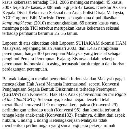
kasus kekerasan terhadap TKI, 2006 meningkat menjadi 45 kasus,
2007 terjadi 39 kasus, 2008 naik lagi jadi 42 kasus. Direktur Asisten
Kepala Divisi Kekerasan Seksual dan Anak Polisi Diraja Malaysia,
ACP Guguren Bibi Muchsin Deen, sebagaimana dipublikasikan
kampungtki.com
(2010) mengungkapkan, 65 prosen kasus yang
menimpa pada TKI tersebut merupakan kasus kekerasan seksual
terhadap pembantu berumur 25–35 tahun.
Laporan di atas dikuatkan oleh Laporan SUHAKAM (komisi HAM
Malaysia), sepanjang bulan Januari 2003, dari 1.485 narapidana
perempuan, hanya 300 perempuan Malaysia yang tercatat sebagai
penghuni Penjara Perempuan Kajang. Sisanya adalah pekerja
perempuan Indonesia dan asing, termasuk buruh migran dan korban
perdagangan perempuan.
Banyak kalangan menilai pemerintah Indonesia dan Malaysia gagal
menegakkan Hak Asasi Manusia Internasional, seperti Konvensi
Penghapusan Segala Bentuk Diskriminasi terhadap Perempuan
(
CEDAW
) dan Konvensi Hak-Hak Anak
(Convention on the Rights
of the Child/CRC)
. Sebenarnya, kedua negara tersebut telah
meratifikasi konvensi ILO mengenai kerja paksa (Konvensi 29),
perlindungan terhadap upah (Konvensi 95), dan kondisi terburuk
tenaga kerja anak-anak (Konvensi182). Parahnya, dilihat dari aspek
hukum, Undang-Undang Ketenagakerjaan Malaysia tidak
memberikan perlindungan yang sama bagi para pekerja rumah