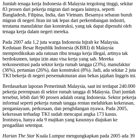
Jumlah tenaga kerja Indonesia di Malaysia tergolong tinggi, sekitar
83 prosen dari pekerja migran dari negara lainnya, seperti
Bangladesh, Filipina, India, dan Vietnam. Besarnya sebaran buruh
migran di negeri Jiran ini tak lepas dari perkembangan industri,
terutama manufaktur dan konstruksi, yang tak dapat dipenuhi oleh
tenaga kerja dalam negeri mereka.
Pada 2007 ada 1,2 juta warga Indonesia hijrah ke Malaysia.
Kedutaan Besar Republik Indonesia (KBRI) di Malaysia
memprediksikan ada ratusan ribu tenaga kerja illegal, artinya tak
berdokumen, tanpa izin atau visa kerja yang sah. Mereka
terkonsentrasi pada sektor kerja rumah tangga (23%), manufaktur
(36%), pertanian (26%), dan konstruksi (8%). Jadi, ada sekitar 2 juta
TKI bekerja di negeri persemakmuran atau bekas jajahan Inggris ini.
Berdasarkan laporan Pemerintah Malaysia, saat ini terdapat 240.000
pekerja perempuan di sektor rumah tangga di Malaysia. Dari jumlah
tersebut, lebih dari 90 prosen adalah orang Indonesia. Sektor pekerja
informal seperti pekerja rumah tangga rentan melahirkan kekerasan,
penganiayaan, perkosaan, dan penghilangan nyawa. Pada 2005,
kekerasan terhadap TKI sudah mencapai angka 173 kasus.
Ironisnya, hanya ada 9 majikan yang kasusnya diajukan ke
pengadilan setempat.
Harian The Star
Kuala Lumpur mengungkapkan pada 2005 ada 39