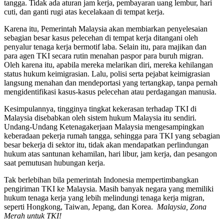
tangga. Tidak ada aturan jam kerja, pembayaran uang lembur, hari
cuti, dan ganti rugi atas kecelakaan di tempat kerja.
Karena itu, Pemerintah Malaysia akan membiarkan penyelesaian
sebagian besar kasus pelecehan di tempat kerja ditangani oleh
penyalur tenaga kerja bermotif laba. Selain itu, para majikan dan
para agen TKI secara rutin menahan paspor para buruh migran.
Oleh karena itu, apabila mereka melarikan diri, mereka kehilangan
status hukum keimigrasian. Lalu, polisi serta pejabat keimigrasian
langsung menahan dan mendeportasi yang tertangkap, tanpa pernah
mengidentifikasi kasus-kasus pelecehan atau perdagangan manusia.
Kesimpulannya, tingginya tingkat kekerasan terhadap TKI di
Malaysia disebabkan oleh sistem hukum Malaysia itu sendiri.
Undang-Undang Ketenagakerjaan Malaysia mengesampingkan
keberadaan pekerja rumah tangga, sehingga para TKI yang sebagian
besar bekerja di sektor itu, tidak akan mendapatkan perlindungan
hukum atas santunan kehamilan, hari libur, jam kerja, dan pesangon
saat pemutusan hubungan kerja.
Tak berlebihan bila pemerintah Indonesia mempertimbangkan
pengiriman TKI ke Malaysia. Masih banyak negara yang memiliki
hukum tenaga kerja yang lebih melindungi tenaga kerja migran,
seperti Hongkong, Taiwan, Jepang, dan Korea.
Malaysia, Zona
Merah untuk TKI!