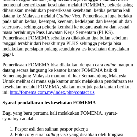
mengenai pemeriksaan kesehatan melalui FOMEMA, pekerja asing
diharuskan melakukan pemeriksaan kesehatan ketika pertama kali
datang ke Malaysia melalui
Calling Visa.
Pemeriksaan juga berlaku
pada tahun kedua, keempat, keenam, kedelapan dan kesepuluh dan
seterusnya sehingga pekerja kembali ke negara asalnya dan sesuai
masa berlakunya Pass Lawatan Kerja Sementara (PLKS).
Pemeriksaan FOMEMA sebaiknya dilakukan tiga bulan sebelum
tanggal terakhir dari berakhirnya PLKS sehingga pekerja bisa
melakukan persiapan pulang seandainya tes kesehatan dinyatakan
gagal.
Pemeriksaan FOMEMA bisa dilakukan dengan cara
online
maupun
datang secara langsung ke kantor-kantor FOMEMA baik di
Semenangjung Malaysia maupun di luar Semananjung Malaysia.
Untuk melihat di mana saja kantor untuk melakukan pendaftaran tes
kesehatan melalui FOMEMA, silakan merujuk pada tautan berikut
ini:
http://fomema.com.my/index.php/contact-us
Syarat pendaftaran tes kesehatan FOMEMA
Bagi yang baru pertama kali melakukan FOMEMA, syarat-
syaratnya adalah:
Paspor asli dan salinan paspor pekerja
Foto copy surat
calling visa
yang disahkan oleh Imigrasi