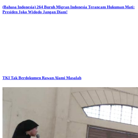
(Bahasa Indonesia) 264 Buruh Migran Indonesia Terancam Hukuman Mati:
Presiden Joko Widodo Jangan Diam!
TKI Tak Berdokumen Rawan Alami Masalah