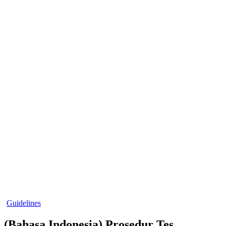
Guidelines
(Bahasa Indonesia) Prosedur Tes