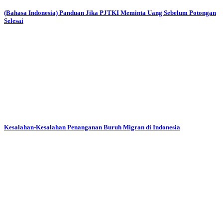
(Bahasa Indonesia) Panduan Jika PJTKI Meminta Uang Sebelum Potongan
Selesai
Kesalahan-Kesalahan Penanganan Buruh Migran di Indonesia