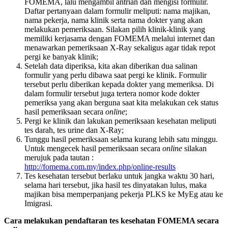
FOMEMA, lalu mengambil antrian dan mengisi formulir.
Daftar pertanyaan dalam formulir meliputi: nama majikan,
nama pekerja, nama klinik serta nama dokter yang akan
melakukan pemeriksaan. Silakan pilih klinik-klinik yang
memiliki kerjasama dengan FOMEMA melalui internet dan
menawarkan pemeriksaan X-Ray sekaligus agar tidak repot
pergi ke banyak klinik;
Setelah data diperiksa, kita akan diberikan dua salinan
formulir yang perlu dibawa saat pergi ke klinik. Formulir
tersebut perlu diberikan kepada dokter yang memeriksa. Di
dalam formulir tersebut juga tertera nomor kode dokter
pemeriksa yang akan berguna saat kita melakukan cek status
hasil pemeriksaan secara
online
;
Pergi ke klinik dan lakukan pemeriksaan kesehatan meliputi
tes darah, tes urine dan X-Ray;
Tunggu hasil pemeriksaan selama kurang lebih satu minggu.
Untuk mengecek hasil pemeriksaan secara
online
silakan
merujuk pada tautan :
http://fomema.com.my/index.php/online-results
Tes kesehatan tersebut berlaku untuk jangka waktu 30 hari,
selama hari tersebut, jika hasil tes dinyatakan lulus, maka
majikan bisa memperpanjang pekerja PLKS ke MyEg atau ke
Imigrasi.
Cara melakukan pendaftaran tes kesehatan FOMEMA secara