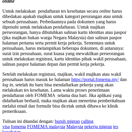
online
Untuk melakukan pendaftaran tes kesehatan secara
online
harus
dibedakan apakah majikan untuk kategori perorangan atau untuk
sebuah perusahaan. Perbedaannya pada dokumen yang harus
dipenuhi untuk melakukan pendaftaran. Untuk majikan
perseorangan, hanya dibutuhkan salinan kartu identitas atau paspor
(jika majikan bukan warga Negara Malaysia) dan salinan paspor
halaman pertama serta permit kerja pekerja. Sementara untuk
perusahaan, harus melampirkan beberapa dokumen, di antaranya:
surat izin perusahaan, surat kuasa yang mewakilkan perseorangan
untuk melakukan registrasi, kartu identitas pihak wakil perusahaan,
salinan paspor halaman depan dan permit kerja pekerja.
Setelah melakukan registrasi, majikan, wakil majikan atau wakil
perusahaan harus masuk ke halaman
https://portal.fomema.my/
dan
log in
, setelah itu baru bisa mendaftarkan pekerja yang akan
melakukan tes kesehatan. Lama waktu proses penerimaan
pendaftaran oleh FOMEMA selama dua hari. Jika aplikasi yang
didaftarkan berhasil, maka majikan akan menerima pemberitahuan
melalui email dan formulir bisa dicetak untuk dibawa ke klinik
pemeriksaan.
Tulisan ini ditandai dengan:
buruh migran
calling
visa
fomema
FOMEMA malaysia
Malaysia
pekerja migran
tes
kesehatan