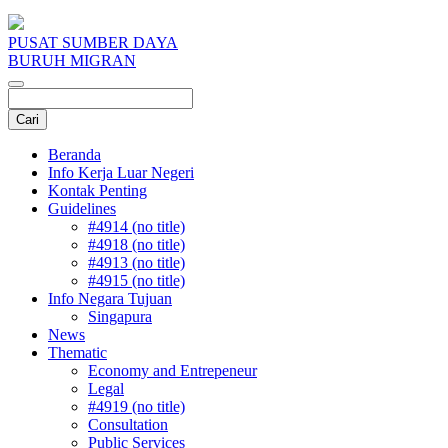
PUSAT SUMBER DAYA
BURUH MIGRAN
Beranda
Info Kerja Luar Negeri
Kontak Penting
Guidelines
#4914 (no title)
#4918 (no title)
#4913 (no title)
#4915 (no title)
Info Negara Tujuan
Singapura
News
Thematic
Economy and Entrepeneur
Legal
#4919 (no title)
Consultation
Public Services