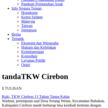
Panduan Pengasuhan Anak
Info Negara Tujuan
Hongkong
Korea Selatan
Malaysia
Taiwan
Singapura
Berita
Tematik
Ekonomi dan Wirausaha
Hukum dan Kebijakan
Keindonesiaan
Konsultasi
Layanan Publik
Opini
tanda
TKW Cirebon
1
TULISAN
Ruki, TKW Cirebon 13 Tahun Tanpa Kabar
Warkini, perempuan asal Desa Serang Wetan, Kecamatan Babakan,
Kabupaten Cirebon masih berharap bisa kembali bertemu dengan