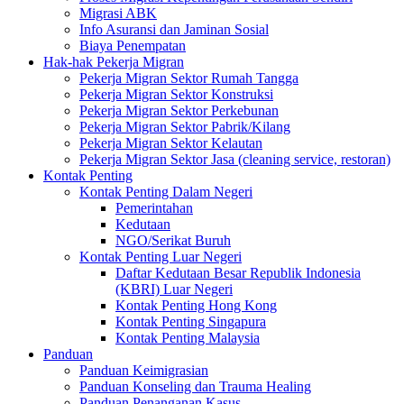
Migrasi ABK
Info Asuransi dan Jaminan Sosial
Biaya Penempatan
Hak-hak Pekerja Migran
Pekerja Migran Sektor Rumah Tangga
Pekerja Migran Sektor Konstruksi
Pekerja Migran Sektor Perkebunan
Pekerja Migran Sektor Pabrik/Kilang
Pekerja Migran Sektor Kelautan
Pekerja Migran Sektor Jasa (cleaning service, restoran)
Kontak Penting
Kontak Penting Dalam Negeri
Pemerintahan
Kedutaan
NGO/Serikat Buruh
Kontak Penting Luar Negeri
Daftar Kedutaan Besar Republik Indonesia
(KBRI) Luar Negeri
Kontak Penting Hong Kong
Kontak Penting Singapura
Kontak Penting Malaysia
Panduan
Panduan Keimigrasian
Panduan Konseling dan Trauma Healing
Panduan Penanganan Kasus