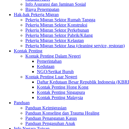
Info Asuransi dan Jaminan Sosial
Biaya Penempatan
Hak-hak Pekerja Migran
Pekerja Migran Sektor Rumah Tangga
Pekerja Migran Sektor Konstruksi
Pekerja Migran Sektor Perkebunan
Pekerja Migran Sektor Pabrik/Kilang
Pekerja Migran Sektor Kelautan
Pekerja Migran Sektor Jasa (cleaning service, restoran)
Kontak Penting
Kontak Penting Dalam Negeri
Pemerintahan
Kedutaan
NGO/Serikat Buruh
Kontak Penting Luar Negeri
Daftar Kedutaan Besar Republik Indonesia (KBRI
Kontak Penting Hong Kong
Kontak Penting Singapura
Kontak Penting Malaysia
Panduan
Panduan Keimigrasian
Panduan Konseling dan Trauma Healing
Panduan Penanganan Kasus
Panduan Pengasuhan Anak
Info Negara Tujuan