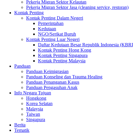
Pekerja Migran Sektor Kelautan
Pekerja Migran Sektor Jasa (cleaning service, restoran)
Kontak Penting
Kontak Penting Dalam Negeri
Pemerintahan
Kedutaan
NGO/Serikat Buruh
Kontak Penting Luar Negeri
Daftar Kedutaan Besar Republik Indonesia (KBRI
Kontak Penting Hong Kong
Kontak Penting Singapura
Kontak Penting Malaysia
Panduan
Panduan Keimigrasian
Panduan Konseling dan Trauma Healing
Panduan Penanganan Kasus
Panduan Pengasuhan Anak
Info Negara Tujuan
Hongkong
Korea Selatan
Malaysia
Taiwan
Singapura
Berita
Tematik