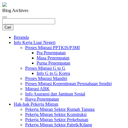
Blog Archives
Beranda
Info Kerja Luar Negeri
Proses Migrasi PPTKIS/P3MI
Pra Penempatan
Masa Penempatan
Purna Penempatan
Proses Migrasi G to G
Info G to G Korea
Proses Migrasi Mandiri
Proses Migrasi Kepentingan Perusahaan Sendiri
Migrasi ABK
Info Asuransi dan Jaminan Sosial
Biaya Penempatan
Hak-hak Pekerja Migran
Pekerja Migran Sektor Rumah Tangga
Pekerja Migran Sektor Konstruksi
Pekerja Migran Sektor Perkebunan
Pekerja Migran Sektor Pabrik/Kilang