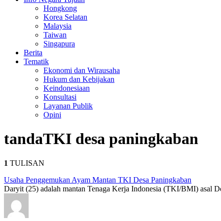
Hongkong
Korea Selatan
Malaysia
Taiwan
Singapura
Berita
Tematik
Ekonomi dan Wirausaha
Hukum dan Kebijakan
Keindonesiaan
Konsultasi
Layanan Publik
Opini
tanda
TKI desa paningkaban
1
TULISAN
Usaha Penggemukan Ayam Mantan TKI Desa Paningkaban
Daryit (25) adalah mantan Tenaga Kerja Indonesia (TKI/BMI) asal D