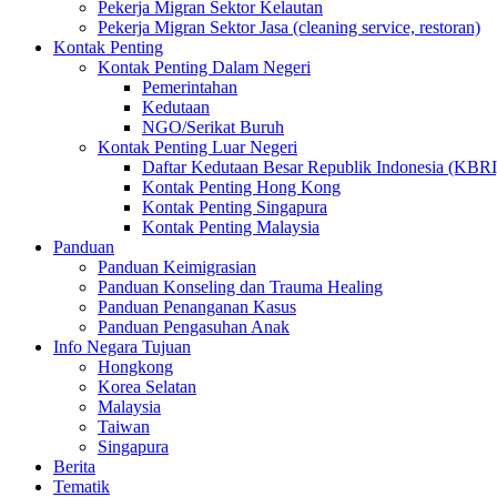
Pekerja Migran Sektor Kelautan
Pekerja Migran Sektor Jasa (cleaning service, restoran)
Kontak Penting
Kontak Penting Dalam Negeri
Pemerintahan
Kedutaan
NGO/Serikat Buruh
Kontak Penting Luar Negeri
Daftar Kedutaan Besar Republik Indonesia (KBRI
Kontak Penting Hong Kong
Kontak Penting Singapura
Kontak Penting Malaysia
Panduan
Panduan Keimigrasian
Panduan Konseling dan Trauma Healing
Panduan Penanganan Kasus
Panduan Pengasuhan Anak
Info Negara Tujuan
Hongkong
Korea Selatan
Malaysia
Taiwan
Singapura
Berita
Tematik