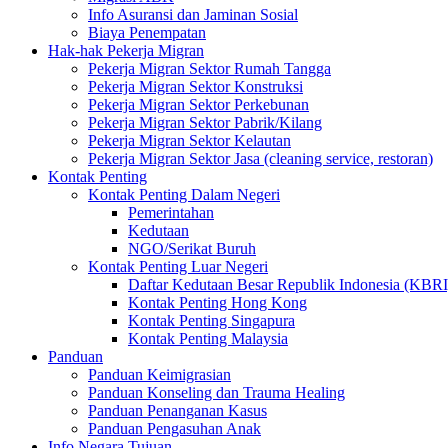
Info Asuransi dan Jaminan Sosial
Biaya Penempatan
Hak-hak Pekerja Migran
Pekerja Migran Sektor Rumah Tangga
Pekerja Migran Sektor Konstruksi
Pekerja Migran Sektor Perkebunan
Pekerja Migran Sektor Pabrik/Kilang
Pekerja Migran Sektor Kelautan
Pekerja Migran Sektor Jasa (cleaning service, restoran)
Kontak Penting
Kontak Penting Dalam Negeri
Pemerintahan
Kedutaan
NGO/Serikat Buruh
Kontak Penting Luar Negeri
Daftar Kedutaan Besar Republik Indonesia (KBRI
Kontak Penting Hong Kong
Kontak Penting Singapura
Kontak Penting Malaysia
Panduan
Panduan Keimigrasian
Panduan Konseling dan Trauma Healing
Panduan Penanganan Kasus
Panduan Pengasuhan Anak
Info Negara Tujuan