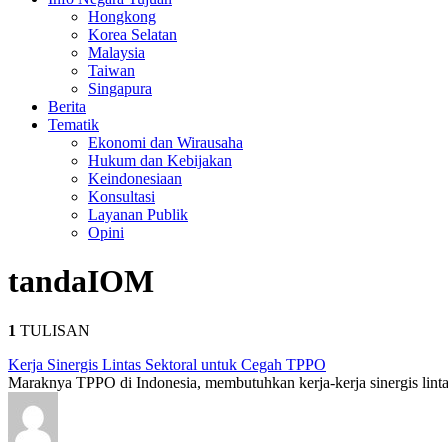
Hongkong
Korea Selatan
Malaysia
Taiwan
Singapura
Berita
Tematik
Ekonomi dan Wirausaha
Hukum dan Kebijakan
Keindonesiaan
Konsultasi
Layanan Publik
Opini
tanda
IOM
1
TULISAN
Kerja Sinergis Lintas Sektoral untuk Cegah TPPO
Maraknya TPPO di Indonesia, membutuhkan kerja-kerja sinergis lintas 