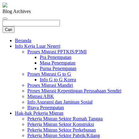
Blog Archives
Beranda
Info Kerja Luar Negeri
Proses Migrasi PPTKIS/P3MI
Pra Penempatan
Masa Penempatan
Purna Penempatan
Proses Migrasi G to G
Info G to G Korea
Proses Migrasi Mandiri
Proses Migrasi Kepentingan Perusahaan Sendiri
Migrasi ABK
Info Asuransi dan Jaminan Sosial
Biaya Penempatan
Hak-hak Pekerja Migran
Pekerja Migran Sektor Rumah Tangga
Pekerja Migran Sektor Konstruksi
Pekerja Migran Sektor Perkebunan
Pekerja Migran Sektor Pabrik/Kilang