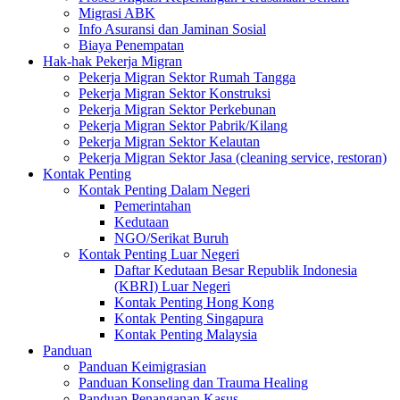
Migrasi ABK
Info Asuransi dan Jaminan Sosial
Biaya Penempatan
Hak-hak Pekerja Migran
Pekerja Migran Sektor Rumah Tangga
Pekerja Migran Sektor Konstruksi
Pekerja Migran Sektor Perkebunan
Pekerja Migran Sektor Pabrik/Kilang
Pekerja Migran Sektor Kelautan
Pekerja Migran Sektor Jasa (cleaning service, restoran)
Kontak Penting
Kontak Penting Dalam Negeri
Pemerintahan
Kedutaan
NGO/Serikat Buruh
Kontak Penting Luar Negeri
Daftar Kedutaan Besar Republik Indonesia
(KBRI) Luar Negeri
Kontak Penting Hong Kong
Kontak Penting Singapura
Kontak Penting Malaysia
Panduan
Panduan Keimigrasian
Panduan Konseling dan Trauma Healing
Panduan Penanganan Kasus