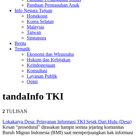
Panduan Pengasuhan Anak
Info Negara Tujuan
Hongkong
Korea Selatan
Malaysia
Taiwan
Singapura
Berita
Tematik
Ekonomi dan Wirausaha
Hukum dan Kebijakan
Keindonesiaan
Konsultasi
Layanan Publik
Opini
tanda
Info TKI
2
TULISAN
Lokakarya Desa: Pelayanan Informasi TKI Sejak Dari Hulu (Desa)
Kesan “prosedural” dirasakan hampir semua jejaring komunitas
Buruh Migran Indonesia (BMI) saat memperjuangkan hak informasi