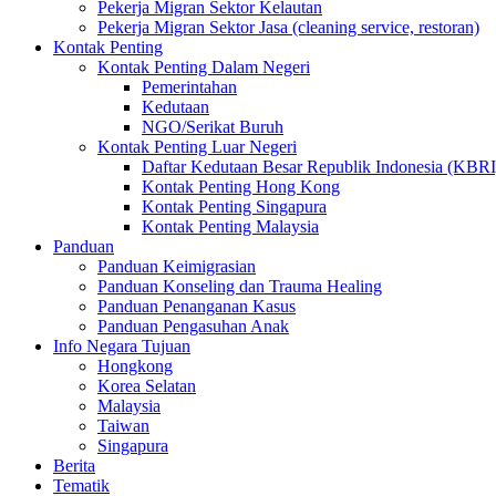
Pekerja Migran Sektor Kelautan
Pekerja Migran Sektor Jasa (cleaning service, restoran)
Kontak Penting
Kontak Penting Dalam Negeri
Pemerintahan
Kedutaan
NGO/Serikat Buruh
Kontak Penting Luar Negeri
Daftar Kedutaan Besar Republik Indonesia (KBRI
Kontak Penting Hong Kong
Kontak Penting Singapura
Kontak Penting Malaysia
Panduan
Panduan Keimigrasian
Panduan Konseling dan Trauma Healing
Panduan Penanganan Kasus
Panduan Pengasuhan Anak
Info Negara Tujuan
Hongkong
Korea Selatan
Malaysia
Taiwan
Singapura
Berita
Tematik