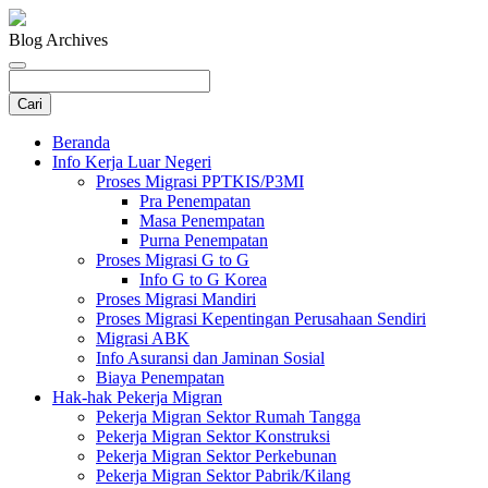
Blog Archives
Beranda
Info Kerja Luar Negeri
Proses Migrasi PPTKIS/P3MI
Pra Penempatan
Masa Penempatan
Purna Penempatan
Proses Migrasi G to G
Info G to G Korea
Proses Migrasi Mandiri
Proses Migrasi Kepentingan Perusahaan Sendiri
Migrasi ABK
Info Asuransi dan Jaminan Sosial
Biaya Penempatan
Hak-hak Pekerja Migran
Pekerja Migran Sektor Rumah Tangga
Pekerja Migran Sektor Konstruksi
Pekerja Migran Sektor Perkebunan
Pekerja Migran Sektor Pabrik/Kilang