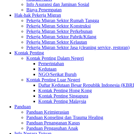
Info Asuransi dan Jaminan Sosial
Biaya Penempatan
Hak-hak Pekerja Migran
Pekerja Migran Sektor Rumah Tangga
Pekerja Migran Sektor Konstruksi
Pekerja Migran Sektor Perkebunan
Pekerja Migran Sektor Pabrik/Kilang
Pekerja Migran Sektor Kelautan
Pekerja Migran Sektor Jasa (cleaning service, restoran)
Kontak Penting
Kontak Penting Dalam Negeri
Pemerintahan
Kedutaan
NGO/Serikat Buruh
Kontak Penting Luar Negeri
Daftar Kedutaan Besar Republik Indonesia (KBRI
Kontak Penting Hong Kong
Kontak Penting Singapura
Kontak Penting Malaysia
Panduan
Panduan Keimigrasian
Panduan Konseling dan Trauma Healing
Panduan Penanganan Kasus
Panduan Pengasuhan Anak
Info Negara Tujuan