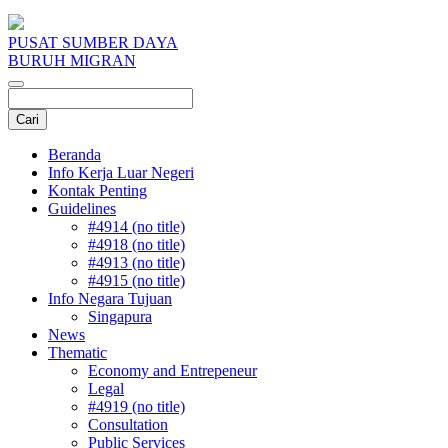
PUSAT SUMBER DAYA
BURUH MIGRAN
Beranda
Info Kerja Luar Negeri
Kontak Penting
Guidelines
#4914 (no title)
#4918 (no title)
#4913 (no title)
#4915 (no title)
Info Negara Tujuan
Singapura
News
Thematic
Economy and Entrepeneur
Legal
#4919 (no title)
Consultation
Public Services