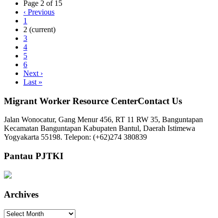
Page 2 of 15
‹
Previous
1
2
(current)
3
4
5
6
Next
›
Last
»
Migrant Worker Resource CenterContact Us
Jalan Wonocatur, Gang Menur 456, RT 11 RW 35, Banguntapan
Kecamatan Banguntapan Kabupaten Bantul, Daerah Istimewa
Yogyakarta 55198. Telepon: (+62)274 380839
Pantau PJTKI
Archives
Archives