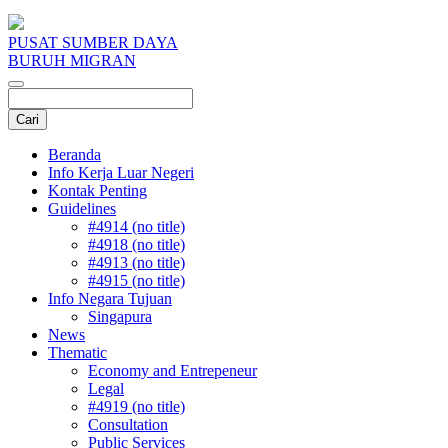
PUSAT SUMBER DAYA
BURUH MIGRAN
Beranda
Info Kerja Luar Negeri
Kontak Penting
Guidelines
#4914 (no title)
#4918 (no title)
#4913 (no title)
#4915 (no title)
Info Negara Tujuan
Singapura
News
Thematic
Economy and Entrepeneur
Legal
#4919 (no title)
Consultation
Public Services