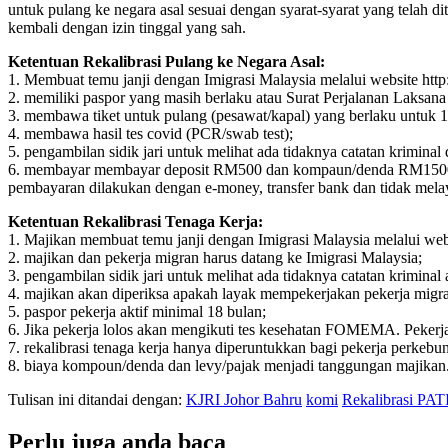
untuk pulang ke negara asal sesuai dengan syarat-syarat yang telah d
kembali dengan izin tinggal yang sah.
Ketentuan Rekalibrasi Pulang ke Negara Asal:
1. Membuat temu janji dengan Imigrasi Malaysia melalui website http:
2. memiliki paspor yang masih berlaku atau Surat Perjalanan Laksana
3. membawa tiket untuk pulang (pesawat/kapal) yang berlaku untuk 1
4. membawa hasil tes covid (PCR/swab test);
5. pengambilan sidik jari untuk melihat ada tidaknya catatan kriminal 
6. membayar membayar deposit RM500 dan kompaun/denda RM150
pembayaran dilakukan dengan e-money, transfer bank dan tidak mela
Ketentuan Rekalibrasi Tenaga Kerja:
1. Majikan membuat temu janji dengan Imigrasi Malaysia melalui websi
2. majikan dan pekerja migran harus datang ke Imigrasi Malaysia;
3. pengambilan sidik jari untuk melihat ada tidaknya catatan kriminal 
4. majikan akan diperiksa apakah layak mempekerjakan pekerja migran,
5. paspor pekerja aktif minimal 18 bulan;
6. Jika pekerja lolos akan mengikuti tes kesehatan FOMEMA. Pekerja
7. rekalibrasi tenaga kerja hanya diperuntukkan bagi pekerja perkebun
8. biaya kompoun/denda dan levy/pajak menjadi tanggungan majikan
Tulisan ini ditandai dengan:
KJRI Johor Bahru
komi
Rekalibrasi PAT
Perlu juga anda baca