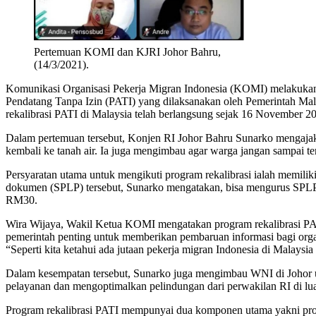
Pertemuan KOMI dan KJRI Johor Bahru,
(14/3/2021).
Komunikasi Organisasi Pekerja Migran Indonesia (KOMI) melakukan 
Pendatang Tanpa Izin (PATI) yang dilaksanakan oleh Pemerintah Mal
rekalibrasi PATI di Malaysia telah berlangsung sejak 16 November 2
Dalam pertemuan tersebut, Konjen RI Johor Bahru Sunarko mengajak
kembali ke tanah air. Ia juga mengimbau agar warga jangan sampai ter
Persyaratan utama untuk mengikuti program rekalibrasi ialah memili
dokumen (SPLP) tersebut, Sunarko mengatakan, bisa mengurus SPLP d
RM30.
Wira Wijaya, Wakil Ketua KOMI mengatakan program rekalibrasi PATI
pemerintah penting untuk memberikan pembaruan informasi bagi organi
“Seperti kita ketahui ada jutaan pekerja migran Indonesia di Malaysia
Dalam kesempatan tersebut, Sunarko juga mengimbau WNI di Johor u
pelayanan dan mengoptimalkan pelindungan dari perwakilan RI di lua
Program rekalibrasi PATI mempunyai dua komponen utama yakni progra