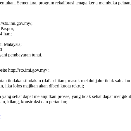
itentukan. Sementara, program rekalibrasi tenaga kerja membuka peluan
//sto.imi.gov.my/;
 Paspor;
4 hari;
di Malaysia;
0
yani pembayaran tunai.
te http://sto.imi.gov.my/ ;
atau tindakan-tindakan (daftar hitam, masuk melalui jalur tidak sah atau
 jika lolos majikan akan diberi kuota rekrut;
 yang sehat dapat melanjutkan proses, yang tidak sehat dapat mengiku
an, kilang, konstruksi dan pertanian;
.
I