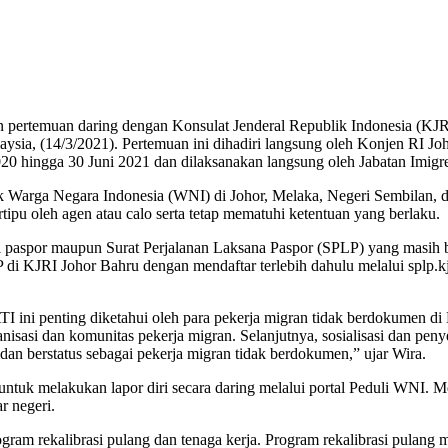
pertemuan daring dengan Konsulat Jenderal Republik Indonesia (KJRI
aysia, (14/3/2021). Pertemuan ini dihadiri langsung oleh Konjen RI 
020 hingga 30 Juni 2021 dan dilaksanakan langsung oleh Jabatan Imigre
 Warga Negara Indonesia (WNI) di Johor, Melaka, Negeri Sembilan, da
tipu oleh agen atau calo serta tetap mematuhi ketentuan yang berlaku.
ki paspor maupun Surat Perjalanan Laksana Paspor (SPLP) yang masih b
i KJRI Johor Bahru dengan mendaftar terlebih dahulu melalui splp.k
 ini penting diketahui oleh para pekerja migran tidak berdokumen d
sasi dan komunitas pekerja migran. Selanjutnya, sosialisasi dan peny
 dan berstatus sebagai pekerja migran tidak berdokumen,” ujar Wira.
ntuk melakukan lapor diri secara daring melalui portal Peduli WNI.
r negeri.
m rekalibrasi pulang dan tenaga kerja. Program rekalibrasi pulang m