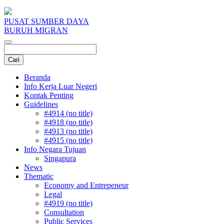
PUSAT SUMBER DAYA
BURUH MIGRAN
Beranda
Info Kerja Luar Negeri
Kontak Penting
Guidelines
#4914 (no title)
#4918 (no title)
#4913 (no title)
#4915 (no title)
Info Negara Tujuan
Singapura
News
Thematic
Economy and Entrepeneur
Legal
#4919 (no title)
Consultation
Public Services