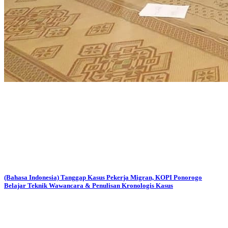
(Bahasa Indonesia) Tanggap Kasus Pekerja Migran, KOPI Ponorogo
Belajar Teknik Wawancara & Penulisan Kronologis Kasus