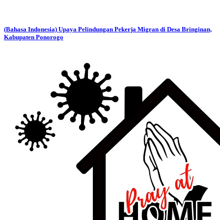
(Bahasa Indonesia) Upaya Pelindungan Pekerja Migran di Desa Bringinan,
Kabupaten Ponorogo