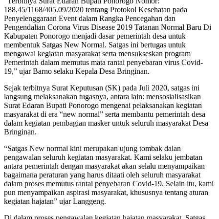
“Terbitnya Surat Edaran Bupati Ponorogo Nomor:
188.45/1168/405.09/2020 tentang Protokol Kesehatan pada
Penyelenggaraan Event dalam Rangka Pencegahan dan
Pengendalian Corona Virus Disease 2019 Tatanan Normal Baru Di
Kabupaten Ponorogo menjadi dasar pemerintah desa untuk
membentuk Satgas New Normal. Satgas ini bertugas untuk
mengawal kegiatan masyarakat serta mensukseskan program
Pemerintah dalam memutus mata rantai penyebaran virus Covid-
19,” ujar Barno selaku Kepala Desa Bringinan.
Sejak terbitnya Surat Keputusan (SK) pada Juli 2020, satgas ini
langsung melaksanakan tugasnya, antara lain: mensosialisasikan
Surat Edaran Bupati Ponorogo mengenai pelaksanakan kegiatan
masyarakat di era “new normal” serta membantu pemerintah desa
dalam kegiatan pembagian masker untuk seluruh masyarakat Desa
Bringinan.
“Satgas New normal kini merupakan ujung tombak dalan
pengawalan seluruh kegiatan masyarakat. Kami selaku jembatan
antara pemerintah dengan masyarakat akan selalu menyampaikan
bagaimana peraturan yang harus ditaati oleh seluruh masyarakat
dalam proses memutus rantai penyebaran Covid-19. Selain itu, kami
pun menyampaikan aspirasi masyarakat, khususnya tentang aturan
kegiatan hajatan” ujar Langgeng.
Di dalam proses pengawalan kegiatan hajatan masyarakat, Satgas