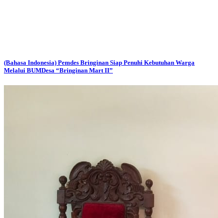
(Bahasa Indonesia) Pemdes Bringinan Siap Penuhi Kebutuhan Warga
Melalui BUMDesa “Bringinan Mart II”