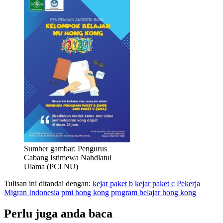
Sumber gambar: Pengurus
Cabang Istimewa Nahdlatul
Ulama (PCI NU)
Tulisan ini ditandai dengan:
kejar paket b
kejar paket c
Pekerja
Migran Indonesia
pmi hong kong
program belajar hong kong
Perlu juga anda baca