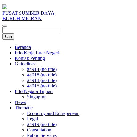
PUSAT SUMBER DAYA
BURUH MIGRAN
Beranda
Info Kerja Luar Negeri
Kontak Penting
Guidelines
#4914 (no title)
#4918 (no title)
#4913 (no title)
#4915 (no title)
Info Negara Tujuan
Singapura
News
Thematic
Economy and Entrepeneur
Legal
#4919 (no title)
Consultation
Public Services