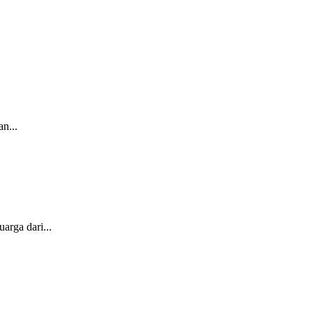
n...
arga dari...