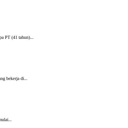
a PT (41 tahun)...
g bekerja di...
ulai...