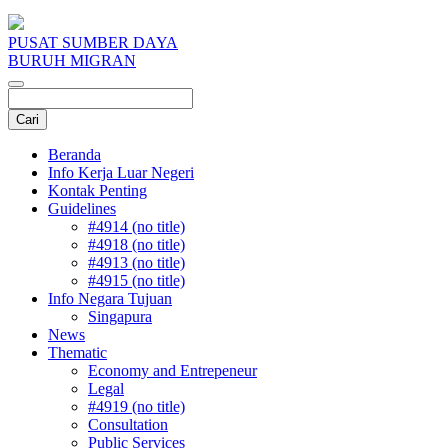
PUSAT SUMBER DAYA
BURUH MIGRAN
Beranda
Info Kerja Luar Negeri
Kontak Penting
Guidelines
#4914 (no title)
#4918 (no title)
#4913 (no title)
#4915 (no title)
Info Negara Tujuan
Singapura
News
Thematic
Economy and Entrepeneur
Legal
#4919 (no title)
Consultation
Public Services