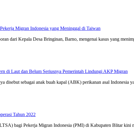
 Pekerja Migran Indonesia yang Meninggal di Taiwan
ran dari Kepala Desa Bringinan, Barno, mengenai kasus yang menimp
ern di Laut dan Belum Seriusnya Pemerintah Lindungi AKP Migran
disebut sebagai anak buah kapal (ABK) perikanan asal Indonesia yan
operasi Tahun 2022
LTSA) bagi Pekerja Migran Indonesia (PMI) di Kabupaten Blitar kini m