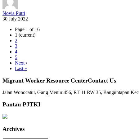
Novia Putri
30 July 2022
Page 1 of 16
1
(current)
2
3
4
5
Next
›
Last
»
Migrant Worker Resource CenterContact Us
Jalan Wonocatur, Gang Menur 456, RT 11 RW 35, Banguntapan Keca
Pantau PJTKI
Archives