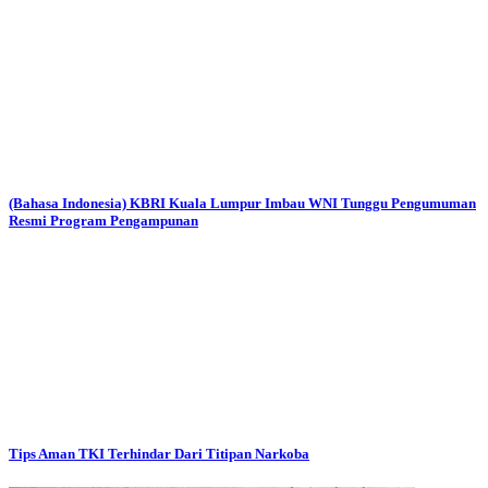
(Bahasa Indonesia) KBRI Kuala Lumpur Imbau WNI Tunggu Pengumuman
Resmi Program Pengampunan
Tips Aman TKI Terhindar Dari Titipan Narkoba