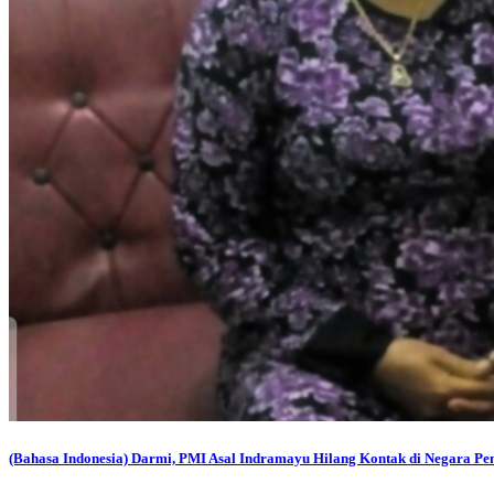
(Bahasa Indonesia) Darmi, PMI Asal Indramayu Hilang Kontak di Negara P