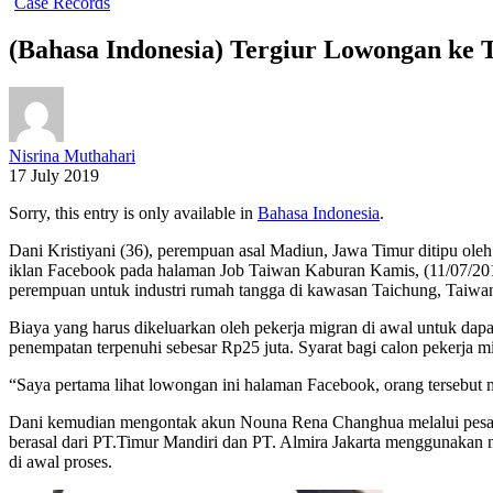
Case Records
(Bahasa Indonesia) Tergiur Lowongan ke 
Nisrina Muthahari
17 July 2019
Sorry, this entry is only available in
Bahasa Indonesia
.
Dani Kristiyani (36), perempuan asal Madiun, Jawa Timur ditipu ole
iklan Facebook pada halaman Job Taiwan Kaburan Kamis, (11/07/
perempuan untuk industri rumah tangga di kawasan Taichung, Taiwan
Biaya yang harus dikeluarkan oleh pekerja migran di awal untuk dapat
penempatan terpenuhi sebesar Rp25 juta. Syarat bagi calon pekerja mi
“Saya pertama lihat lowongan ini halaman Facebook, orang tersebut 
Dani kemudian mengontak akun Nouna Rena Changhua melalui pesan 
berasal dari PT.Timur Mandiri dan PT. Almira Jakarta menggunaka
di awal proses.