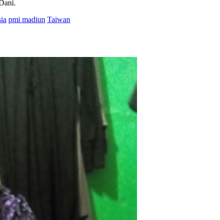
Dani.
ia
pmi madiun
Taiwan