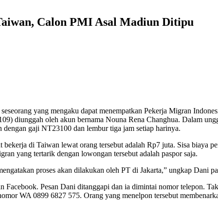
Taiwan, Calon PMI Asal Madiun Ditipu
h seseorang yang mengaku dapat menempatkan Pekerja Migran Indonesia
20109) diunggah oleh akun bernama Nouna Rena Changhua. Dalam ung
 dengan gaji NT23100 dan lembur tiga jam setiap harinya.
 bekerja di Taiwan lewat orang tersebut adalah Rp7 juta. Sisa biaya pe
gran yang tertarik dengan lowongan tersebut adalah paspor saja.
mengatakan proses akan dilakukan oleh PT di Jakarta,” ungkap Dani p
Facebook. Pesan Dani ditanggapi dan ia dimintai nomor telepon. Ta
n nomor WA 0899 6827 575. Orang yang menelpon tersebut membenark