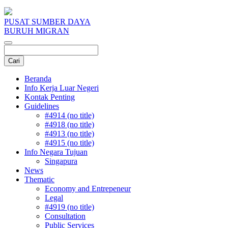
PUSAT SUMBER DAYA
BURUH MIGRAN
Beranda
Info Kerja Luar Negeri
Kontak Penting
Guidelines
#4914 (no title)
#4918 (no title)
#4913 (no title)
#4915 (no title)
Info Negara Tujuan
Singapura
News
Thematic
Economy and Entrepeneur
Legal
#4919 (no title)
Consultation
Public Services