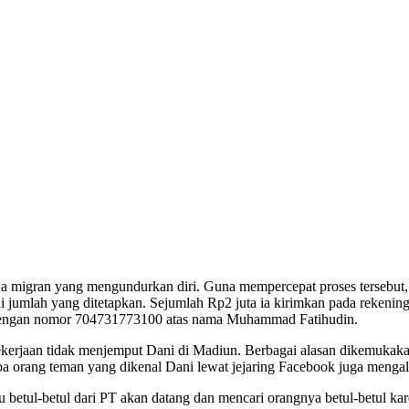
a migran yang mengundurkan diri. Guna mempercepat proses tersebut, 
i jumlah yang ditetapkan. Sejumlah Rp2 juta ia kirimkan pada reken
a dengan nomor 704731773100 atas nama Muhammad Fatihudin.
kerjaan tidak menjemput Dani di Madiun. Berbagai alasan dikemukakan
pa orang teman yang dikenal Dani lewat jejaring Facebook juga meng
 betul-betul dari PT akan datang dan mencari orangnya betul-betul ka