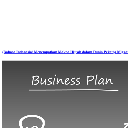
(Bahasa Indonesia) Menempatkan Makna Hijrah dalam Dunia Pekerja Migra