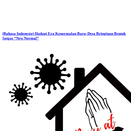
(Bahasa Indonesia) Hadapi Era Kenormalan Baru, Desa Bringinan Bentuk
Satgas “New Normal”