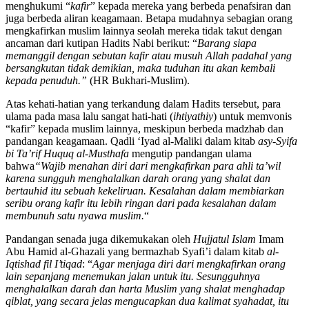
menghukumi “
kafir
” kepada mereka yang berbeda penafsiran dan
juga berbeda aliran keagamaan. Betapa mudahnya sebagian orang
mengkafirkan muslim lainnya seolah mereka tidak takut dengan
ancaman dari kutipan Hadits Nabi berikut: “
Barang siapa
memanggil dengan sebutan kafir atau musuh Allah padahal yang
bersangkutan tidak demikian, maka tuduhan itu akan kembali
kepada penuduh.”
(HR Bukhari-Muslim).
Atas kehati-hatian yang terkandung dalam Hadits tersebut, para
ulama pada masa lalu sangat hati-hati (
ihtiyathiy
) untuk memvonis
“kafir” kepada muslim lainnya, meskipun berbeda madzhab dan
pandangan keagamaan. Qadli ‘Iyad al-Maliki dalam kitab
asy-Syifa
bi Ta’rif Huquq al-Musthafa
mengutip pandangan ulama
bahwa
“Wajib menahan diri dari mengkafirkan para ahli ta’wil
karena sungguh menghalalkan darah orang yang shalat dan
bertauhid itu sebuah kekeliruan. Kesalahan dalam membiarkan
seribu orang kafir itu lebih ringan dari pada kesalahan dalam
membunuh satu nyawa muslim.
“
Pandangan senada juga dikemukakan oleh
Hujjatul Islam
Imam
Abu Hamid al-Ghazali yang bermazhab Syafi’i dalam kitab
al-
Iqtishad fil I’tiqad
: “
Agar menjaga diri dari mengkafirkan orang
lain sepanjang menemukan jalan untuk itu. Sesungguhnya
menghalalkan darah dan harta Muslim yang shalat menghadap
qiblat, yang secara jelas mengucapkan dua kalimat syahadat, itu