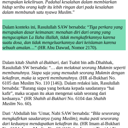
merupakan kekeliruan. Padahal kesalahan dalam membiarkan
hidup seribu orang kafir itu lebih ringan dari pada kesalahan
dalam membunuh satu nyawa Muslim.
”
Dalam konteks ini, Rasulullah SAW bersabda: “
Tiga perkara yang
merupakan dasar keimanan: menahan diri dari orang yang
mengucapkan La Ilaha illallah, tidak mengkafirkannya karena
suatu dosa, dan tidak mengeluarkannya dari keislaman karena
sebuah amalan
…” (HR Abu Dawud, Nomor 2170).
Dalam kitab
Shahih al-Bukhari
, dari Tsabit bin adh-Dhahhak,
Rasulullah SW bersabda: “
… dan melaknat seorang Mukmin seperti
membunuhnya. Siapa saja yang menuduh seorang Mukmin dengan
kekafiran, maka ia seperti membunuhnya
. (HR al-Bukhari No.
6105 dan Muslim No. 110 [146]). Dalam redaksi lain, Rasulullah
bersabda: “Barang siapa yang berkata kepada saudaranya “hai
kafir”, maka ucapan itu akan mengenai salah seorang dari
keduanya.” (HR
Shahih al-Bukhari
No. 6104 dan
Shahih
Muslim
No. 60).
Dari ‘Abdullah bin ‘Umar, Nabi SAW bersabda: “
Bila seseorang
mengkafirkan saudaranya (yang Muslim), maka pasti seseorang
dari keduanya mendapatkan kekafiran itu.
(HR Imam al-Bukhari