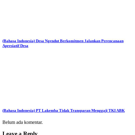
(Bahasa Indonesia) Desa Ngendut Berkomitmen Jalankan Perencanaan
Apresiatif Desa
(Bahasa Indonesia) PT Lakemba Tidak Transparan Menggaji TKI ABK
Belum ada komentar.
Leave a Reply