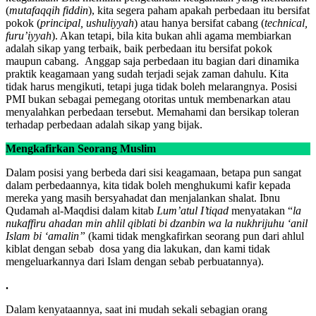
(
mutafaqqih fiddin
), kita segera paham apakah perbedaan itu bersifat
pokok (
principal, ushuliyyah
) atau hanya bersifat cabang (
technical,
furu’iyyah
). Akan tetapi, bila kita bukan ahli agama membiarkan
adalah sikap yang terbaik, baik perbedaan itu bersifat pokok
maupun cabang. Anggap saja perbedaan itu bagian dari dinamika
praktik keagamaan yang sudah terjadi sejak zaman dahulu. Kita
tidak harus mengikuti, tetapi juga tidak boleh melarangnya. Posisi
PMI bukan sebagai pemegang otoritas untuk membenarkan atau
menyalahkan perbedaan tersebut. Memahami dan bersikap toleran
terhadap perbedaan adalah sikap yang bijak.
Mengkafirkan Seorang Muslim
Dalam posisi yang berbeda dari sisi keagamaan, betapa pun sangat
dalam perbedaannya, kita tidak boleh menghukumi kafir kepada
mereka yang masih bersyahadat dan menjalankan shalat. Ibnu
Qudamah al-Maqdisi dalam kitab
Lum’atul I’tiqad
menyatakan “
la
nukaffiru ahadan min ahlil qiblati bi dzanbin wa la nukhrijuhu ‘anil
Islam bi ‘amalin”
(kami tidak mengkafirkan seorang pun dari ahlul
kiblat dengan sebab dosa yang dia lakukan, dan kami tidak
mengeluarkannya dari Islam dengan sebab perbuatannya).
.
Dalam kenyataannya, saat ini mudah sekali sebagian orang