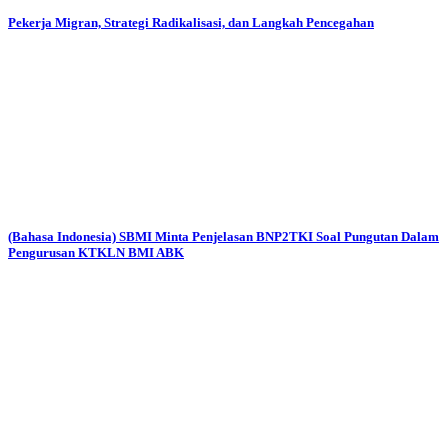
Pekerja Migran, Strategi Radikalisasi, dan Langkah Pencegahan
(Bahasa Indonesia) SBMI Minta Penjelasan BNP2TKI Soal Pungutan Dalam
Pengurusan KTKLN BMI ABK