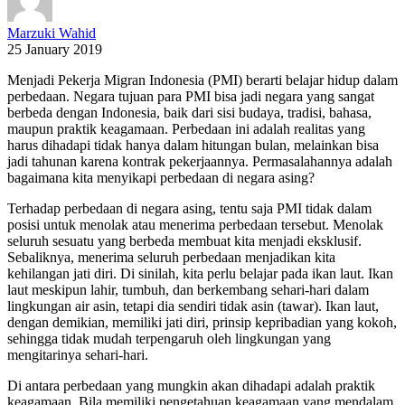
Marzuki Wahid
25 January 2019
Menjadi Pekerja Migran Indonesia (PMI) berarti belajar hidup dalam
perbedaan. Negara tujuan para PMI bisa jadi negara yang sangat
berbeda dengan Indonesia, baik dari sisi budaya, tradisi, bahasa,
maupun praktik keagamaan. Perbedaan ini adalah realitas yang
harus dihadapi tidak hanya dalam hitungan bulan, melainkan bisa
jadi tahunan karena kontrak pekerjaannya. Permasalahannya adalah
bagaimana kita menyikapi perbedaan di negara asing?
Terhadap perbedaan di negara asing, tentu saja PMI tidak dalam
posisi untuk menolak atau menerima perbedaan tersebut. Menolak
seluruh sesuatu yang berbeda membuat kita menjadi eksklusif.
Sebaliknya, menerima seluruh perbedaan menjadikan kita
kehilangan jati diri. Di sinilah, kita perlu belajar pada ikan laut. Ikan
laut meskipun lahir, tumbuh, dan berkembang sehari-hari dalam
lingkungan air asin, tetapi dia sendiri tidak asin (tawar). Ikan laut,
dengan demikian, memiliki jati diri, prinsip kepribadian yang kokoh,
sehingga tidak mudah terpengaruh oleh lingkungan yang
mengitarinya sehari-hari.
Di antara perbedaan yang mungkin akan dihadapi adalah praktik
keagamaan. Bila memiliki pengetahuan keagamaan yang mendalam