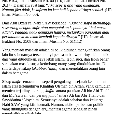
No. 6104, Imam Muslim No. 60 (110) dan Imam at-Tirmidzi No.
2637). Dalam riwayat lain: “
Jika seperti apa yang dikatakan.
Namun jika tidak, kekafiran itu kembali kepada dirinya sendiri
. (HR
Imam Muslim No. 60).
Dari Abu Dzarr ra, Nabi SAW bersabda: “
Barang siapa memanggil
seseorang dengan kafir atau mengatakan kepadanya “hai musuh
Allah”, padahal tidak demikian halnya, melainkan panggilan atau
perkataannya itu akan kembali kepada dirinya
.” [HR. Imam al-
Bukhari No. 3508 dan Imam Muslim No. 61(112)].
Yang menjadi masalah adalah di balik tuduhan mengkafirkan orang
lain itu sebenarnya tersembunyi perasaan bahwa dirinya lebih baik
dari yang dituduhkan, saya lebih islami, lebih suci, dan lebih benar,
serta akan masuk surga ketimbang orang yang dituduhkan itu. Di
sini terdapat sikap
takabbur, ‘ujub,
dan merendahkan orang lain
dalam beragama.
Sikap
takfir
semacam ini seperti pengulangan sejarah kelam umat
Islam atas terbunuhnya Khalifah Utsman bin Affan, yang kemudian
memicu terjadinya perang
shiffin
antara pasukan Ali bin Abi Thalib
dan Mu’awiyah, dan perang
jamal
antara Ali bin Abi Thalib dan
Sayyidatina ‘Aisyah ra. Semuanya adalah sahabat dan keluarga
Nabi SAW yang kita hormati. Namun, akibat perbedaan politik
yang dibungkus dengan argumentasi agama sebagian pihak
mengkafirkan pihak lain.