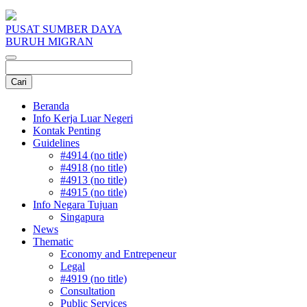
PUSAT SUMBER DAYA
BURUH MIGRAN
Beranda
Info Kerja Luar Negeri
Kontak Penting
Guidelines
#4914 (no title)
#4918 (no title)
#4913 (no title)
#4915 (no title)
Info Negara Tujuan
Singapura
News
Thematic
Economy and Entrepeneur
Legal
#4919 (no title)
Consultation
Public Services