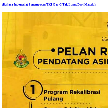
(Bahasa Indonesia) Penempatan TKI G to G Tak Luput Dari Masalah