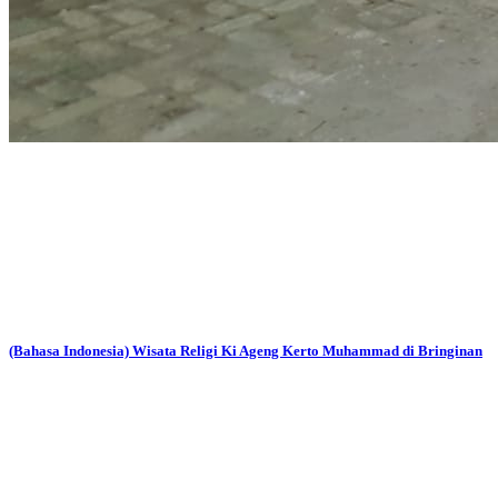
(Bahasa Indonesia) Wisata Religi Ki Ageng Kerto Muhammad di Bringinan