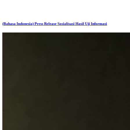
(Bahasa Indonesia) Press Release Sosialisasi Hasil Uji Informasi