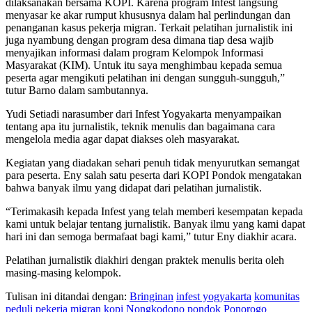
dilaksanakan bersama KOPI. Karena program Infest langsung
menyasar ke akar rumput khususnya dalam hal perlindungan dan
penanganan kasus pekerja migran. Terkait pelatihan jurnalistik ini
juga nyambung dengan program desa dimana tiap desa wajib
menyajikan informasi dalam program Kelompok Informasi
Masyarakat (KIM). Untuk itu saya menghimbau kepada semua
peserta agar mengikuti pelatihan ini dengan sungguh-sungguh,”
tutur Barno dalam sambutannya.
Yudi Setiadi narasumber dari Infest Yogyakarta menyampaikan
tentang apa itu jurnalistik, teknik menulis dan bagaimana cara
mengelola media agar dapat diakses oleh masyarakat.
Kegiatan yang diadakan sehari penuh tidak menyurutkan semangat
para peserta. Eny salah satu peserta dari KOPI Pondok mengatakan
bahwa banyak ilmu yang didapat dari pelatihan jurnalistik.
“Terimakasih kepada Infest yang telah memberi kesempatan kepada
kami untuk belajar tentang jurnalistik. Banyak ilmu yang kami dapat
hari ini dan semoga bermafaat bagi kami,” tutur Eny diakhir acara.
Pelatihan jurnalistik diakhiri dengan praktek menulis berita oleh
masing-masing kelompok.
Tulisan ini ditandai dengan:
Bringinan
infest yogyakarta
komunitas
peduli pekerja migran
kopi
Nongkodono
pondok
Ponorogo