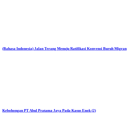
(Bahasa Indonesia) Jalan Terang Menuju Ratifikasi Konvensi Buruh Migran
Kebohongan PT Abul Pratama Jaya Pada Kasus Enok (2)