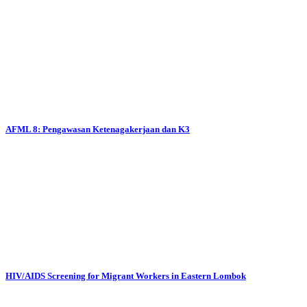
AFML 8: Pengawasan Ketenagakerjaan dan K3
HIV/AIDS Screening for Migrant Workers in Eastern Lombok