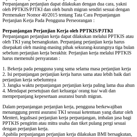
Perpanjangan perjanjian dapat dilakukan dengan dua cara, yakni
oleh PPTKIS/PJTKI dan oleh buruh migran sendiri sesuai dengan
Permenaker Nomor 40/2015 tentang Tata Cara Perpanjangan
Perjanjian Kerja Pada Pengguna Perseorangan :
Perpanjangan Perjanjian Kerja oleh PPTKIS/PJTKI
Perpanjangan perjanjian kerja dapat dilakukan melalui PPTKIS atau
oleh TKI yang bersangkutan. Perpanjang perjanjian kerja harus
disepakati oleh masing-masing pihak sekurang-kurangnya tiga bulan
sebelum perjanjian kerja berakhir. Perjanjian kerja melalui PPTKIS
harus memenuhi persyaratan :
1. Bekerja pada pengguna yang sama selama masa perjanjian kerja
2. Isi perpanjangan perjanjian kerja harus sama atau lebih baik dari
perjanjian kerja sebelumnya
3. Jangka waktu perpanjangan perjanjian kerja paling lama dua ahun
4. Mendapat persetujuan dari keluarga/ orang tua/ wali dan
memperpanjang kepesertaan asuransi buruh migran.
Dalam perpanjangan perjanjian kerja, pengguna berkewajiban
menanggung premi asuransi TKI sessuai ketentuan yang diatur oleh
Menteri, legalisasi perjanjian kerja perpanjangan, imbalan jasa bagi
PPTKIS pengirim atau mitra usaha dan tiket pulang pergi sesuai
dengan perjanjian kerja.
Apabila perpanjangan perjanjian kerja dilakukan BMI bersagkutan,