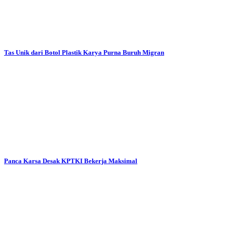
Tas Unik dari Botol Plastik Karya Purna Buruh Migran
Panca Karsa Desak KPTKI Bekerja Maksimal