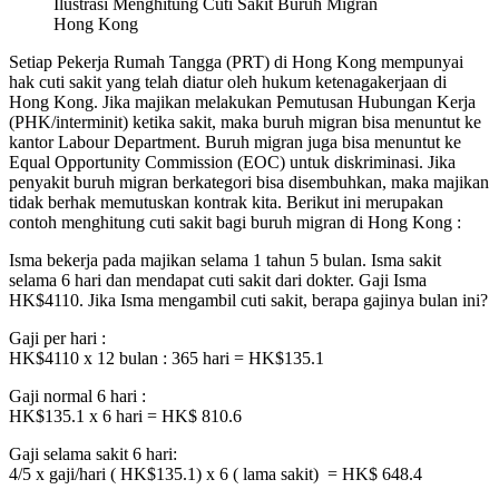
Ilustrasi Menghitung Cuti Sakit Buruh Migran
Hong Kong
Setiap Pekerja Rumah Tangga (PRT) di Hong Kong mempunyai
hak cuti sakit yang telah diatur oleh hukum ketenagakerjaan di
Hong Kong. Jika majikan melakukan Pemutusan Hubungan Kerja
(PHK/interminit) ketika sakit, maka buruh migran bisa menuntut ke
kantor Labour Department. Buruh migran juga bisa menuntut ke
Equal Opportunity Commission (EOC) untuk diskriminasi. Jika
penyakit buruh migran berkategori bisa disembuhkan, maka majikan
tidak berhak memutuskan kontrak kita. Berikut ini merupakan
contoh menghitung cuti sakit bagi buruh migran di Hong Kong :
Isma bekerja pada majikan selama 1 tahun 5 bulan. Isma sakit
selama 6 hari dan mendapat cuti sakit dari dokter. Gaji Isma
HK$4110. Jika Isma mengambil cuti sakit, berapa gajinya bulan ini?
Gaji per hari :
HK$4110 x 12 bulan : 365 hari = HK$135.1
Gaji normal 6 hari :
HK$135.1 x 6 hari = HK$ 810.6
Gaji selama sakit 6 hari:
4/5 x gaji/hari ( HK$135.1) x 6 ( lama sakit) = HK$ 648.4