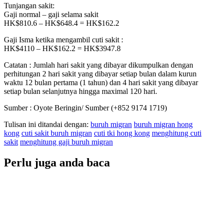
Tunjangan sakit:
Gaji normal – gaji selama sakit
HK$810.6 – HK$648.4 = HK$162.2
Gaji Isma ketika mengambil cuti sakit :
HK$4110 – HK$162.2 = HK$3947.8
Catatan : Jumlah hari sakit yang dibayar dikumpulkan dengan
perhitungan 2 hari sakit yang dibayar setiap bulan dalam kurun
waktu 12 bulan pertama (1 tahun) dan 4 hari sakit yang dibayar
setiap bulan selanjutnya hingga maximal 120 hari.
Sumber : Oyote Beringin/ Sumber (+852 9174 1719)
Tulisan ini ditandai dengan:
buruh migran
buruh migran hong
kong
cuti sakit buruh migran
cuti tki hong kong
menghitung cuti
sakit
menghitung gaji buruh migran
Perlu juga anda baca