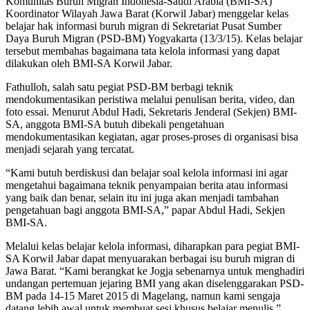
Komunitas Buruh Migran Indonesia-Saudi Arabia (BMI-SA)
Koordinator Wilayah Jawa Barat (Korwil Jabar) menggelar kelas
belajar hak informasi buruh migran di Sekretariat Pusat Sumber
Daya Buruh Migran (PSD-BM) Yogyakarta (13/3/15). Kelas belajar
tersebut membahas bagaimana tata kelola informasi yang dapat
dilakukan oleh BMI-SA Korwil Jabar.
Fathulloh, salah satu pegiat PSD-BM berbagi teknik
mendokumentasikan peristiwa melalui penulisan berita, video, dan
foto essai. Menurut Abdul Hadi, Sekretaris Jenderal (Sekjen) BMI-
SA, anggota BMI-SA butuh dibekali pengetahuan
mendokumentasikan kegiatan, agar proses-proses di organisasi bisa
menjadi sejarah yang tercatat.
“Kami butuh berdiskusi dan belajar soal kelola informasi ini agar
mengetahui bagaimana teknik penyampaian berita atau informasi
yang baik dan benar, selain itu ini juga akan menjadi tambahan
pengetahuan bagi anggota BMI-SA,” papar Abdul Hadi, Sekjen
BMI-SA.
Melalui kelas belajar kelola informasi, diharapkan para pegiat BMI-
SA Korwil Jabar dapat menyuarakan berbagai isu buruh migran di
Jawa Barat. “Kami berangkat ke Jogja sebenarnya untuk menghadiri
undangan pertemuan jejaring BMI yang akan diselenggarakan PSD-
BM pada 14-15 Maret 2015 di Magelang, namun kami sengaja
datang lebih awal untuk membuat sesi khusus belajar menulis.”