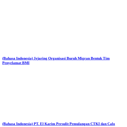
(Bahasa Indonesia) Jejaring Organisasi Buruh Migran Bentuk Tim
Penyelamat BMI
(Bahasa Indonesia) PT. El Karim Persulit Pemulangan CTKI dan Calo