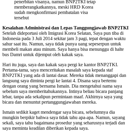
penerbitan visanya, namun BNP2TKI tetap
memberangkatkannya, meski HRD Korea
sudah mengkonfirmasi pembatalan visa
tersebut
Kesalahan Administrasi dan Lepas Tanggungjawab BNP2TKI
Setelah dideportasi oleh Imigrasi Korea Selatan, Saya pun tiba di
Indonesia pada 3 Juli 2014 sekitar jam 3 pagi, tepat dengan waktu
sahur saat itu. Namun, saya tidak punya uang sepeserpun untuk
membeli makan atau minum. Saya hanya bisa menunggu di halte
bus Damri untuk dijemput oleh kakak saya.
Hari itu juga, saya dan kakak saya pergi ke kantor BNP2TKI.
Pertama-tama, saya menceritakan masalah saya kepada staf
BNP2TKI yang ada di lantai dasar. Mereka tidak menanggapi dan
langsung saya diminta pergi ke lantai 4. Disana saya bertemu
dengan orang yang bernama Ismain. Dia mengetahui nama saya
sebelum saya memberitahukannya. Intinya beliau bicara panjang
lebar, tanpa ada sekalipun permintaan maaf. Akhirnya saya yang
bicara dan menuntut pertanggungjawaban mereka.
Ismain sedikit kaget mendengar saya bicara, sebelumnya dia
mungkin berpikir bahwa saya tidak tahu apa-apa. Namun, sayang
sekali, saya tahu bagaimana prosedur yang seharusnya terjadi dan
saya meminta keadilan diberikan kepada saya.