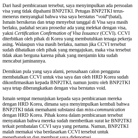
Dari hasil pembicaraan tersebut, saya menyimpulkan ada persoalan
visa yang tidak dipahami BNP2TKI. Petugas BNP2TKI terus-
menerus menyangkal bahwa visa saya berstatus “
void
“(batal),
Ismain bersikeras dan tetap menyebut tanggal di Visa saya masih
berlaku, padahal secara prosedur ada yang melekat dengan visa,
yakni
Certification Confirmation of Visa Issuance
(CCVI). CCVI
diterbitkan oleh pihak di Korea yang membutuhkan tenaga pekerja
asing. Walaupun visa masih berlaku, namun jika CCVI tersebut
sudah dibatalkan oleh pihak yang mengajukan, maka visa tersebut
tidak akan berguna karena pihak yang menjamin kita sudah
mencabut jaminannya.
Demikian pula yang saya alami, perusahaan calon pengguna
membatalkan CCVI untuk visa saya dan oleh HRD Korea sudah
dikonfirmasikan kepada BNP2TKI, namun justru oleh BNP2TKI
saya tetap diberangkatkan dengan visa berstatus void.
Ismain sempat menunjukan kepada saya pembicaraan mereka
dengan HRD Korea, dimana saya menyimpulkan kembali bahwa
BNP2TKI tidak memahami substansi dan
miss-communication
dengan HRD Korea. Pihak korea dalam pembicaraan tersebut
menyatakan bahwa mereka sudah memberikan surat ke BNP2TKI
terkait pembatalan CCVI saya yang pertama. Namun, BNP2TKI
malah memakai visa berdasarkan CCVI tersebut untuk
menerbangkan dan membuat saya dideportasi.