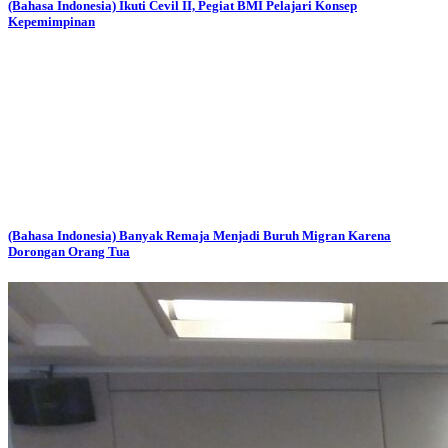
(Bahasa Indonesia) Ikuti Cevil II, Pegiat BMI Pelajari Konsep
Kepemimpinan
(Bahasa Indonesia) Banyak Remaja Menjadi Buruh Migran Karena
Dorongan Orang Tua