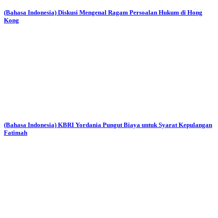
(Bahasa Indonesia) Diskusi Mengenal Ragam Persoalan Hukum di Hong
Kong
(Bahasa Indonesia) KBRI Yordania Pungut Biaya untuk Syarat Kepulangan
Fatimah