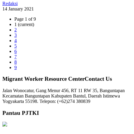
Redaksi
14 January 2021
Page 1 of 9
1
(current)
2
3
4
5
6
7
8
9
Migrant Worker Resource CenterContact Us
Jalan Wonocatur, Gang Menur 456, RT 11 RW 35, Banguntapan
Kecamatan Banguntapan Kabupaten Bantul, Daerah Istimewa
Yogyakarta 55198. Telepon: (+62)274 380839
Pantau PJTKI