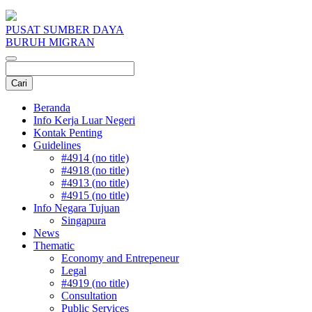
PUSAT SUMBER DAYA
BURUH MIGRAN
Beranda
Info Kerja Luar Negeri
Kontak Penting
Guidelines
#4914 (no title)
#4918 (no title)
#4913 (no title)
#4915 (no title)
Info Negara Tujuan
Singapura
News
Thematic
Economy and Entrepeneur
Legal
#4919 (no title)
Consultation
Public Services