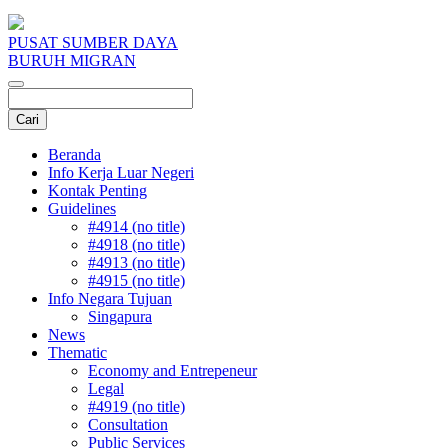
PUSAT SUMBER DAYA
BURUH MIGRAN
Beranda
Info Kerja Luar Negeri
Kontak Penting
Guidelines
#4914 (no title)
#4918 (no title)
#4913 (no title)
#4915 (no title)
Info Negara Tujuan
Singapura
News
Thematic
Economy and Entrepeneur
Legal
#4919 (no title)
Consultation
Public Services