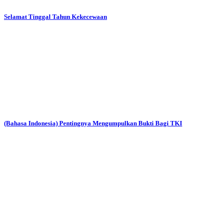
Selamat Tinggal Tahun Kekecewaan
(Bahasa Indonesia) Pentingnya Mengumpulkan Bukti Bagi TKI