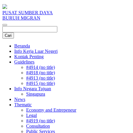
PUSAT SUMBER DAYA
BURUH MIGRAN
Beranda
Info Kerja Luar Negeri
Kontak Penting
Guidelines
#4914 (no title)
#4918 (no title)
#4913 (no title)
#4915 (no title)
Info Negara Tujuan
Singapura
News
Thematic
Economy and Entrepeneur
Legal
#4919 (no title)
Consultation
Public Services