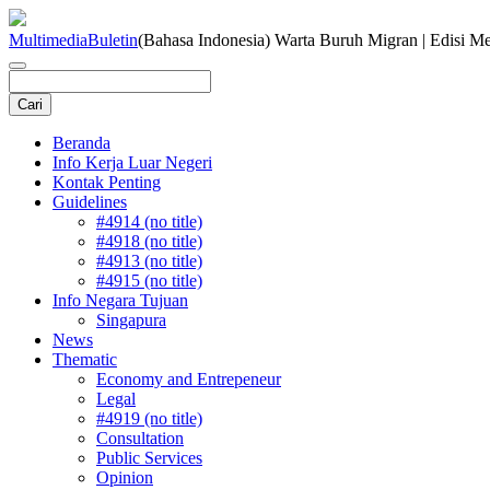
Multimedia
Buletin
(Bahasa Indonesia) Warta Buruh Migran | Edisi M
Beranda
Info Kerja Luar Negeri
Kontak Penting
Guidelines
#4914 (no title)
#4918 (no title)
#4913 (no title)
#4915 (no title)
Info Negara Tujuan
Singapura
News
Thematic
Economy and Entrepeneur
Legal
#4919 (no title)
Consultation
Public Services
Opinion