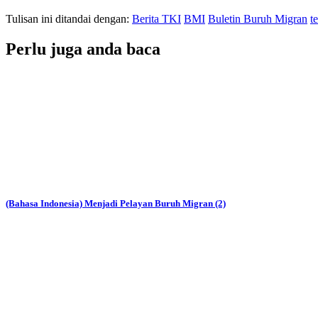
Tulisan ini ditandai dengan:
Berita TKI
BMI
Buletin Buruh Migran
t
Perlu juga anda baca
(Bahasa Indonesia) Menjadi Pelayan Buruh Migran (2)