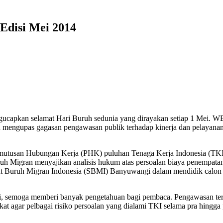
Edisi Mei 2014
ucapkan selamat Hari Buruh sedunia yang dirayakan setiap 1 Mei. WBM
 mengupas gagasan pengawasan publik terhadap kinerja dan pelayana
Pemutusan Hubungan Kerja (PHK) puluhan Tenaga Kerja Indonesia (TKI)
h Migran menyajikan analisis hukum atas persoalan biaya penempatan
at Buruh Migran Indonesia (SBMI) Banyuwangi dalam mendidik calon T
ini, semoga memberi banyak pengetahuan bagi pembaca. Pengawasan t
at agar pelbagai risiko persoalan yang dialami TKI selama pra hingga p