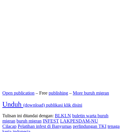
Open publication
– Free
publishing
–
More buruh migran
Unduh
(download) publikasi klik disini
Tulisan ini ditandai dengan:
BLKLN
buletin warta buruh
migran
buruh migran
INFEST
LAKPESDAM-NU
Cilacap
Pelatihan infest di Banyumas
perlindungan TKI
tenaga
kerja indonesia