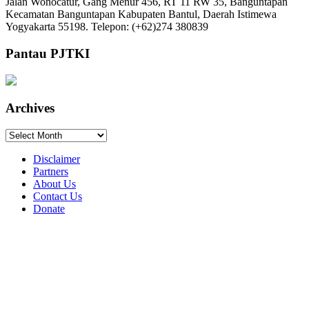
Jalan Wonocatur, Gang Menur 456, RT 11 RW 35, Banguntapan
Kecamatan Banguntapan Kabupaten Bantul, Daerah Istimewa
Yogyakarta 55198. Telepon: (+62)274 380839
Pantau PJTKI
Archives
Archives
Disclaimer
Partners
About Us
Contact Us
Donate