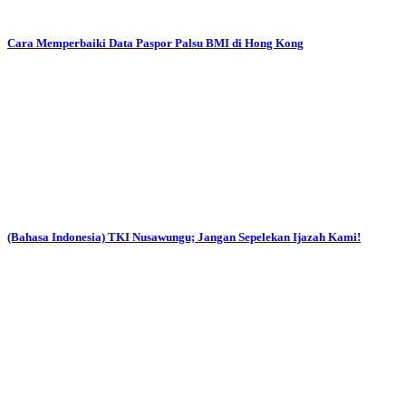
Cara Memperbaiki Data Paspor Palsu BMI di Hong Kong
(Bahasa Indonesia) TKI Nusawungu; Jangan Sepelekan Ijazah Kami!