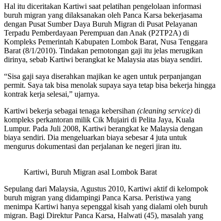
Hal itu diceritakan Kartiwi saat pelatihan pengelolaan informasi
buruh migran yang dilaksanakan oleh Panca Karsa bekerjasama
dengan Pusat Sumber Daya Buruh Migran di Pusat Pelayanan
Terpadu Pemberdayaan Perempuan dan Anak (P2TP2A) di
Kompleks Pemerintah Kabupaten Lombok Barat, Nusa Tenggara
Barat (8/1/2010). Tindakan pemotongan gaji itu jelas merugikan
dirinya, sebab Kartiwi berangkat ke Malaysia atas biaya sendiri.
“Sisa gaji saya diserahkan majikan ke agen untuk perpanjangan
permit. Saya tak bisa menolak supaya saya tetap bisa bekerja hingga
kontrak kerja selesai,” ujarnya.
Kartiwi bekerja sebagai tenaga kebersihan
(cleaning service)
di
kompleks perkantoran milik Cik Mujairi di Pelita Jaya, Kuala
Lumpur. Pada Juli 2008, Kartiwi berangkat ke Malaysia dengan
biaya sendiri. Dia mengeluarkan biaya sebesar 4 juta untuk
mengurus dokumentasi dan perjalanan ke negeri jiran itu.
Kartiwi, Buruh Migran asal Lombok Barat
Sepulang dari Malaysia, Agustus 2010, Kartiwi aktif di kelompok
buruh migran yang didampingi Panca Karsa. Peristiwa yang
menimpa Kartiwi hanya sepenggal kisah yang dialami oleh buruh
migran. Bagi Direktur Panca Karsa, Halwati (45), masalah yang