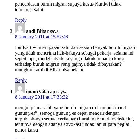
pencerdasan buruh migran supaya kasus Kartiwi tidak
terulang. Salut
Reply
andi Blitar
says:
8 January 2011 at 15:57:46
Ibu Kartiwi merupakan satu dari sekian banyak buruh migran
yang tidak menerima hak-haknya sebagai pekerja. selama ini
seperti apa, model advokasi yang dilakukan panca karsa
terhadap buruh migran yang gajinya tidak dibayarkan?
mungkin kami di Blitar bisa belajar.
Reply
imam Cilacap
says:
8 January 2011 at 17:33:32
mengutip “masalah yang buruh migran di Lombok ibarat
gunung es”, semoga gunung es cepat mencair dengan
terpublish-nya semua cerita para buruh migran di website ini,
tentunya dengan adanya advokasi tindak lanjut para pegiat
panca karsa