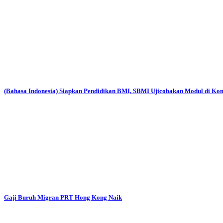
(Bahasa Indonesia) Siapkan Pendidikan BMI, SBMI Ujicobakan Modul di Ko
Gaji Buruh Migran PRT Hong Kong Naik