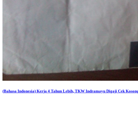
(Bahasa Indonesia) Kerja 4 Tahun Lebih, TKW Indramayu Digaji Cek Koson