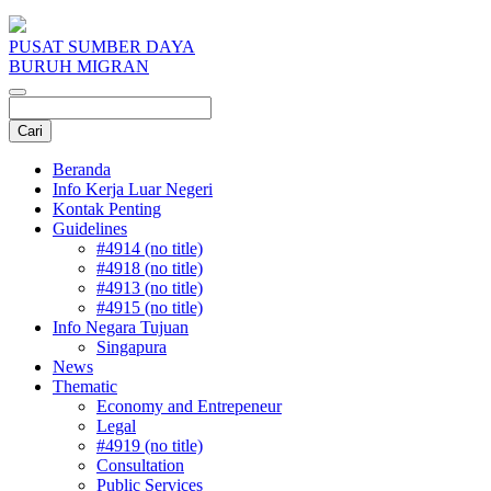
PUSAT SUMBER DAYA
BURUH MIGRAN
Beranda
Info Kerja Luar Negeri
Kontak Penting
Guidelines
#4914 (no title)
#4918 (no title)
#4913 (no title)
#4915 (no title)
Info Negara Tujuan
Singapura
News
Thematic
Economy and Entrepeneur
Legal
#4919 (no title)
Consultation
Public Services