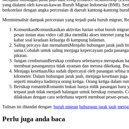
yang dialami oleh kawan-kawan Buruh Migran Indonesia (BMI). Sering
berkorelasi dengan angka perceraian di daerah kantong-kantong buru
Meminimalisir dampak perceraian yang terjadi pada buruh migran, R
KomunikasiKomunikasikan aktivitas harian sobat buruh migran
pesan instan atau video call jika memiliki akses internet yang 
kabar soal keadaan keluarga di kampung halaman.
Saling percaya dan memahamiMenjalin hubungan jarak jauh bi
sama.Cobalah untuk saling menjaga kepercayaan pada pasangan 
pikiran.
Jangan cemburuanBersikap cemburu sebenarnya merupakan hal y
membuat pasangannya tidak nyaman dan merasa dikekang. Buatl
Menjaga kesetiaanJika sudah dipercayai oleh pasangan sebisa m
kilometer. Dalam hubungan jarak jauh, menjaga kesetiaan jug
seperti misalnya hadirnya orang ketiga. Orang ketiga dalam rum
Bersikap romantisRomantis bukan hanya milik pasangan baru ya
terpaut jauh tidak menjadi halangan untuk bersikap romantis. 
dilakukan dengan cara sederhana seperti membuat pesan-pesan,
Tulisan ini ditandai dengan:
buruh migran
hubungan jarak jauh
menja
Perlu juga anda baca