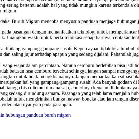
-sering bertemu adalah hal yang tidak mungkin karena terkendala oleh
h migran.
edaksi Buruh Migran mencoba menyusun panduan menjaga hubungan jara
 pada pasangan dengan memanfaatkan teknologi untuk memperlancar ko
baik. Luangkan waktu untuk berkomunikasi setiap harinya, ceritakan ten
sa dibilang gampang-gampang susah. Kepercayaan tidak bisa tumbuh d
dan saling jujur terhadap apapun yang sedang dijalani. Pahamilah juga
ang wajar dalam percintaan. Namun cemburu berlebihan bisa jadi tida
ah batasan rasa cemburu tersebut sehingga jangan sampai mengganggu 
ungkin untuk tidak mengkhianatinya. Jangan memanfaatkan situasi jika
a merupakan hal yang gampang-gampang susah. Ada banyak godaan di l
ah tangga bisa ditemui dimana saja, contohnya kenalan di dunia maya d
ng sedang dirundung asmara. Pasangan yang telah lama menjalin hubung
Cobalah untuk mengirimkan bunga mawar, boneka atau jam tangan diserta
 video atau nyanyian pada pasangan.
lin hubungan
panduan buruh migran