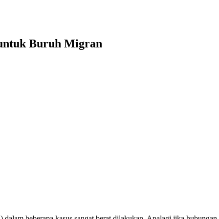
untuk Buruh Migran
dalam beberapa kasus sangat berat dilakukan. Apalagi jika hubungan j